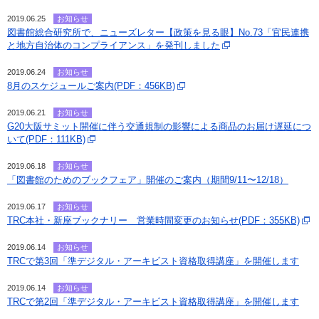
2019.06.25
お知らせ
図書館総合研究所で、ニューズレター【政策を見る眼】No.73「官民連携
と地方自治体のコンプライアンス」を発刊しました
2019.06.24
お知らせ
8月のスケジュールご案内(PDF：456KB)
2019.06.21
お知らせ
G20大阪サミット開催に伴う交通規制の影響による商品のお届け遅延につ
いて(PDF：111KB)
2019.06.18
お知らせ
「図書館のためのブックフェア」開催のご案内（期間9/11〜12/18）
2019.06.17
お知らせ
TRC本社・新座ブックナリー 営業時間変更のお知らせ(PDF：355KB)
2019.06.14
お知らせ
TRCで第3回「準デジタル・アーキビスト資格取得講座」を開催します
2019.06.14
お知らせ
TRCで第2回「準デジタル・アーキビスト資格取得講座」を開催します