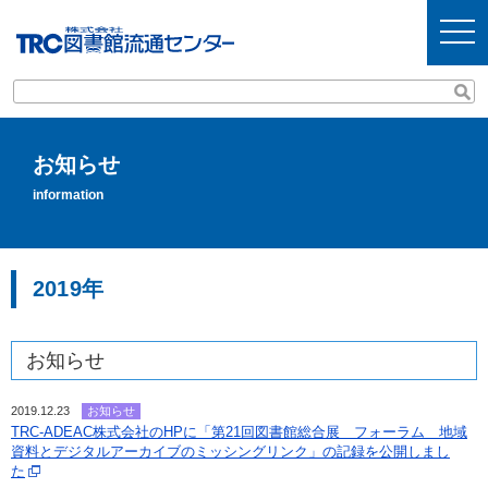
t
o
g
g
l
e
n
a
v
お知らせ
i
g
information
a
t
i
o
n
2019年
お知らせ
2019.12.23
お知らせ
TRC-ADEAC株式会社のHPに「第21回図書館総合展 フォーラム 地域
資料とデジタルアーカイブのミッシングリンク」の記録を公開しまし
た