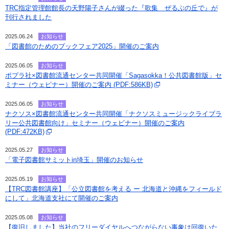
TRC指定管理館館長の天野陽子さんが綴った『歌集 ぜるぶの丘で』が
刊行されました
2025.06.24
お知らせ
「図書館のためのブックフェア2025」開催のご案内
2025.06.05
お知らせ
ポプラ社×図書館流通センター共同開催「Sagasokka！公共図書館版」セ
ミナー（ウェビナー）開催のご案内 (PDF:586KB)
2025.06.05
お知らせ
ナクソス×図書館流通センター共同開催「ナクソスミュージックライブラ
リー公共図書館向け」セミナー（ウェビナー）開催のご案内
(PDF:472KB)
2025.05.27
お知らせ
「電子図書館サミットin埼玉」開催のお知らせ
2025.05.19
お知らせ
【TRC図書館講座】「公立図書館を考える ー 北海道と沖縄をフィールド
にして」北海道支社にて開催のご案内
2025.05.08
お知らせ
【復旧しました】当社のフリーダイヤルへつながらない事象は回復いた