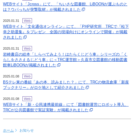
WEBサイト「Jcross」にて、「ちいさな図書館、LiBOONが運ぶものと
は？ウパっちが突撃取材」が掲載されました
2025.01.31
Web
WEBサイト「文化通信オンライン」にて、「PHP研究所 TRCで『松下
幸之助選集』をプレゼン 全国の現場向けにオンラインで開催」が掲載
されました
2025.01.31
Web
岩崎書店の絵本「しらべてみよう！はたらくじどう車」シリーズの「く
らしをささえるじどう車」に＜TRC運営館＞久喜市立図書館の移動図書
館車LiBOONが掲載されました
2025.01.08
Web
BSテレ東の番組「あの本、読みました？」にて、TRCの物流倉庫「新座
ブックナリー」がロケ地として紹介されました
2025.01.08
Web
WEBサイト「新・公民連携最前線」にて「図書館運営にロボット導入、
TRCが公共図書館で実証実験」が掲載されました
ホーム
お知らせ