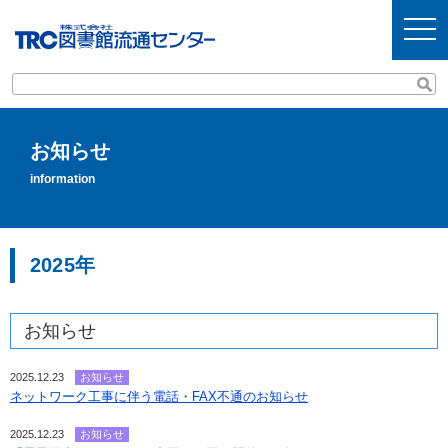
t
o
g
g
l
e
n
a
v
お知らせ
i
g
information
a
t
i
o
n
2025年
お知らせ
2025.12.23
お知らせ
ネットワーク工事に伴う電話・FAX不通のお知らせ
2025.12.23
お知らせ