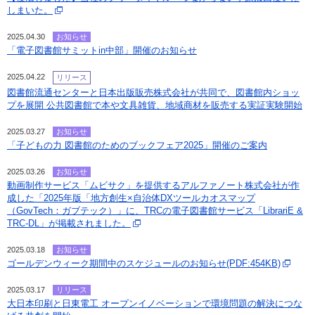
しまいた。
2025.04.30
お知らせ
「電子図書館サミットin中部」開催のお知らせ
2025.04.22
リリース
図書館流通センターと日本出版販売株式会社が共同で、図書館内ショッ
プを展開 公共図書館で本や文具雑貨、地域商材を販売する実証実験開始
2025.03.27
お知らせ
「子どもの力 図書館のためのブックフェア2025」開催のご案内
2025.03.26
お知らせ
動画制作サービス「ムビサク」を提供するアルファノート株式会社が作
成した「2025年版「地方創生×自治体DXツールカオスマップ
（GovTech：ガブテック）」に、TRCの電子図書館サービス「LibrariE &
TRC-DL」が掲載されました。
2025.03.18
お知らせ
ゴールデンウィーク期間中のスケジュールのお知らせ(PDF:454KB)
2025.03.17
リリース
大日本印刷と日東電工 オープンイノベーションで環境問題の解決につな