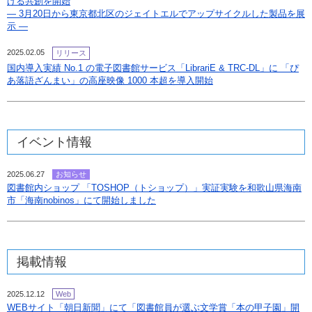
げる共創を開始
― 3月20日から東京都北区のジェイトエルでアップサイクルした製品を展
示 ―
2025.02.05
リリース
国内導入実績 No.1 の電子図書館サービス「LibrariE & TRC-DL」に 「ぴ
あ落語ざんまい」の高座映像 1000 本超を導入開始
イベント情報
2025.06.27
お知らせ
図書館内ショップ 「TOSHOP（トショップ）」実証実験を和歌山県海南
市「海南nobinos」にて開始しました
掲載情報
2025.12.12
Web
WEBサイト「朝日新聞」にて「図書館員が選ぶ文学賞「本の甲子園」開