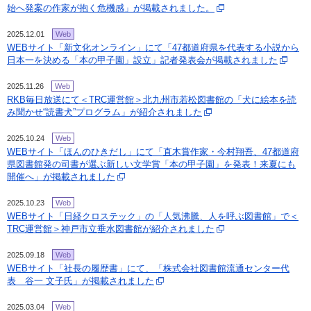
始へ発案の作家が抱く危機感」が掲載されました。
2025.12.01
Web
WEBサイト「新文化オンライン」にて「47都道府県を代表する小説から
日本一を決める「本の甲子園」設立」記者発表会が掲載されました
2025.11.26
Web
RKB毎日放送にて＜TRC運営館＞北九州市若松図書館の「犬に絵本を読
み聞かせ“読書犬”プログラム」が紹介されました
2025.10.24
Web
WEBサイト「ほんのひきだし」にて「直木賞作家・今村翔吾、47都道府
県図書館発の司書が選ぶ新しい文学賞「本の甲子園」を発表！来夏にも
開催へ」が掲載されました
2025.10.23
Web
WEBサイト「日経クロステック」の「人気沸騰、人を呼ぶ図書館」で＜
TRC運営館＞神戸市立垂水図書館が紹介されました
2025.09.18
Web
WEBサイト「社長の履歴書」にて、「株式会社図書館流通センター代
表 谷一 文子氏」が掲載されました
2025.03.04
Web