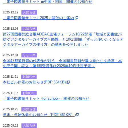
「電子図書館サミット in中国・四国」開催のお知らせ
2025.12.12
お知らせ
「電子図書館サミット2025」開催のご案内
2025.12.08
お知らせ
第27回図書館総合展ADEAC主催フォーラム10/22開催「地域と図書館が
紡ぐデジタルアーカイブの可能性」と10/23開催「ずっと使いたくなるデ
ジタルアーカイブの作り方」の動画を公開しました
2025.12.01
リリース
全国47都道府県の代表作が競う、全国図書館員が選ぶ新たな文学賞「本
の甲子園」設立～第1回受賞作は2026年10月決定予定～
2025.11.21
お知らせ
本社ビル停電のお知らせ(PDF:334KB)
2025.11.07
お知らせ
「電子図書館サミット -for school-」開催のお知らせ
2025.10.29
お知らせ
年末・年始休業のお知らせ（PDF:461KB）
2025.09.12
お知らせ