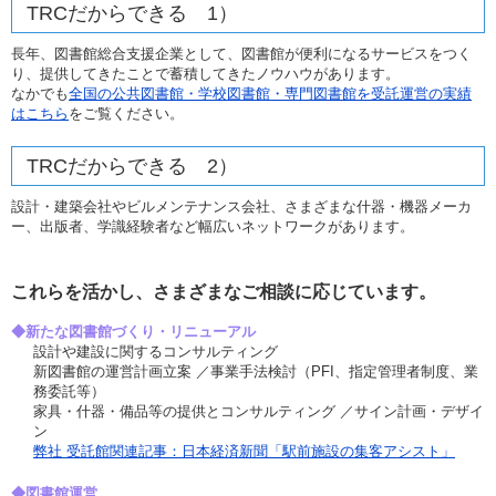
TRCだからできる 1）
長年、図書館総合支援企業として、図書館が便利になるサービスをつく
り、提供してきたことで蓄積してきたノウハウがあります。
なかでも
全国の公共図書館・学校図書館・専門図書館を受託運営の実績
はこちら
をご覧ください。
TRCだからできる 2）
設計・建築会社やビルメンテナンス会社、さまざまな什器・機器メーカ
ー、出版者、学識経験者など幅広いネットワークがあります。
これらを活かし、さまざまなご相談に応じています。
◆新たな図書館づくり・リニューアル
設計や建設に関するコンサルティング
新図書館の運営計画立案 ／事業手法検討（PFI、指定管理者制度、業
務委託等）
家具・什器・備品等の提供とコンサルティング ／サイン計画・デザイ
ン
弊社 受託館関連記事：日本経済新聞「駅前施設の集客アシスト」
◆図書館運営