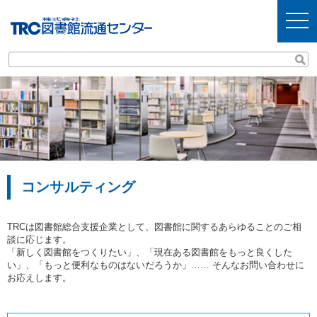
t
o
g
g
l
e
n
a
v
i
g
a
t
i
o
n
コンサルティング
TRCは図書館総合支援企業として、図書館に関するあらゆることのご相
談に応じます。
「新しく図書館をつくりたい」、「現在ある図書館をもっと良くした
い」、「もっと便利なものはないだろうか」…… そんなお問い合わせに
お応えします。