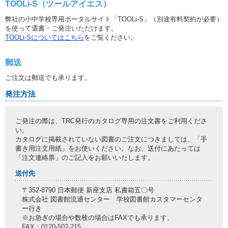
TOOLi-S（ツールアイエス）
弊社の小中学校専用ポータルサイト「TOOLi-S」（別途有料契約が必要）
を使って選書・ご発注いただけます。
TOOLi-Sについてはこちら
をご覧ください。
郵送
ご注文は郵送でも承ります。
発注方法
ご発注の際は、TRC発行のカタログ専用の注文書をご利用くださ
い。
カタログに掲載されていない図書のご注文につきましては、「手
書き用注文用紙」をお使いください。なお、送付にあたっては
「注文連絡票」のご記入をお願いいたします。
送付先
〒352-8790 日本郵便 新座支店 私書箱五〇号
株式会社 図書館流通センター 学校図書館カスタマーセンタ
ー行き
※お急ぎの場合や数枚の場合はFAXでも承ります。
FAX：0120-502-215