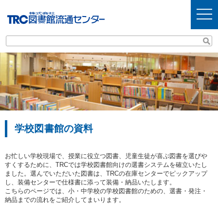
t
o
g
g
l
e
n
a
v
i
g
a
t
i
o
n
学校図書館の資料
お忙しい学校現場で、授業に役立つ図書、児童生徒が喜ぶ図書を選びや
すくするために、TRCでは学校図書館向けの選書システムを確立いたし
ました。選んでいただいた図書は、TRCの在庫センターでピックアップ
し、装備センターで仕様書に添って装備・納品いたします。
こちらのページでは、小・中学校の学校図書館のための、選書・発注・
納品までの流れをご紹介してまいります。