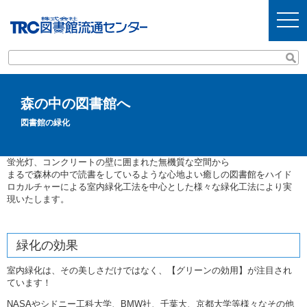
t
o
g
g
l
e
n
a
v
森の中の図書館へ
i
g
図書館の緑化
a
t
i
o
蛍光灯、コンクリートの壁に囲まれた無機質な空間から
n
まるで森林の中で読書をしているような心地よい癒しの図書館をハイド
ロカルチャーによる室内緑化工法を中心とした様々な緑化工法により実
現いたします。
緑化の効果
室内緑化は、その美しさだけではなく、【グリーンの効用】が注目され
ています！
NASAやシドニー工科大学、BMW社、千葉大、京都大学等様々なその他