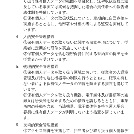
り扱う保有個人データの範囲を明確化し、法や取扱規程に違
反している事実又は兆候を把握した場合の責任者への報告連
絡体制を整備しています。
②保有個人データの取扱状況について、定期的に自己点検を
実施するとともに、他部署や外部の者による監査を実施して
います。
人的安全管理措置
①保有個人データの取り扱いに関する留意事項について、従
業者に定期的な研修を実施しています。
②保有個人データを含む秘密保持に関する誓約書の提出を全
従業者から受けています。
物理的安全管理措置
①保有個人データを取り扱う区域において、従業者の入退室
管理及び持ち込む機器等の制限を行うとともに、権限を有し
ない者による保有個人データの閲覧を防止する措置を講じて
います。
②保有個人データを取り扱う機器、電子媒体及び書類等の盗
難又は紛失等を防止するための措置を講じるとともに、事業
所内の移動を含め、当該機器、電子媒体等を持ち運ぶ場合、
容易に保有個人データが判明しないよう措置を講じていま
す。
技術的安全管理措置
①アクセス制御を実施して、担当者及び取り扱う個人情報デ