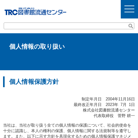
t
o
g
g
l
e
n
a
v
個人情報の取り扱い
i
g
a
t
i
o
n
個人情報保護方針
制定年月日 2004年11月16日
最終改正年月日 2023年 7月 1日
株式会社図書館流通センター
代表取締役 菅野 耕一
当社は、当社が取り扱う全ての個人情報の保護について、社会的使命を
十分に認識し、本人の権利の保護、個人情報に関する法規制等を遵守し
ます。また、以下に示す方針を具現化するための個人情報保護マネジメ