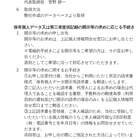
代表取締役 菅野 耕一
取得方法
弊社作成のデータベースより取得
保有個人データ又は第三者提供記録の開示等の求めに応じる手続き
開示等の求めの申し出先
開示等のお求めは、上記個人情報問合せ窓口にお申し出くだ
さい。
※電磁的手続きによる開示等をご希望の方は、その旨お申し
出ください。
原則としてご希望に沿って対応させていただきます。
開示等の求めに関するお手続き
①お申し出受付け後、当社からご利用いただく所定の請求書
様式「保有個人データ開示等請求書」を郵送いたします。
②ご記入いただいた請求書、代理人によるお求めの場合は代
理人であることを確認する書類、手数料分の郵便為替（利用
目的の通知並びに開示の請求の場合のみ）を上記個人情報問
合せ窓口までご郵送ください。
③上記請求書を受領後、ご本人確認のため、当社に登録して
いただいている個人情報のうちご本人確認可能な2項目程度
（例：電話番号と生年月日等）の情報をお問合せさせていた
だきます。
④回答は、お申し出の際にご指定された方法によって行いま