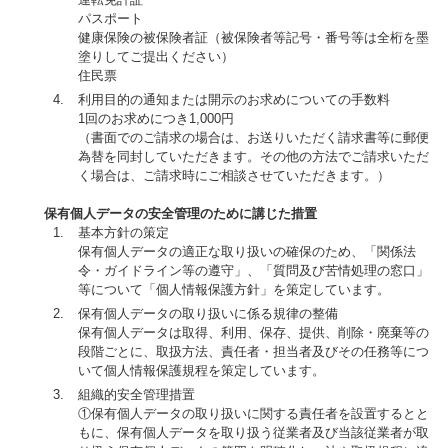
パスポート
健康保険の被保険者証（被保険者等記号・番号等は全桁を墨
塗りしてご提出ください）
住民票
利用目的の通知または開示のお求めについての手数料
1回のお求めにつき1,000円
（書面でのご請求の場合は、お送りいただく請求書等に郵便
為替を同封していただきます。その他の方法でご請求いただ
く場合は、ご請求時にご相談させていただきます。）
保有個人データの安全管理のために講じた措置
基本方針の策定
保有個人データの適正な取り扱いの確保のため、「関係法
令・ガイドライン等の遵守」、「質問及び苦情処理の窓口」
等について「個人情報保護方針」を策定しています。
保有個人データの取り扱いに係る規律の整備
保有個人データは取得、利用、保存、提供、削除・廃棄等の
段階ごとに、取扱方法、責任者・担当者及びその任務等につ
いて個人情報保護規程を策定しています。
組織的安全管理措置
①保有個人データの取り扱いに関する責任者を設置するとと
もに、保有個人データを取り扱う従業者及び当該従業者が取