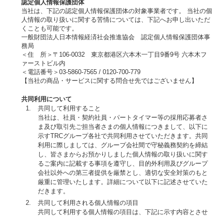
認定個人情報保護団体
当社は、下記の認定個人情報保護団体の対象事業者です。 当社の個
人情報の取り扱いに関する苦情については、下記へお申し出いただ
くことも可能です。
一般財団法人日本情報経済社会推進協会 認定個人情報保護団体事
務局
＜住 所＞〒106-0032 東京都港区六本木一丁目9番9号 六本木フ
ァーストビル内
＜電話番号＞03-5860-7565 / 0120-700-779
【当社の商品・サービスに関する問合せ先ではございません】
共同利用について
共同して利用すること
当社は、社員・契約社員・パートタイマー等の採用応募者さ
ま及び取引先ご担当者さまの個人情報につきまして、以下に
示すTRCグループ各社で共同利用させていただきます。共同
利用に際しましては、グループ会社間で守秘義務契約を締結
し、皆さまからお預かりしました個人情報の取り扱いに関す
るご案内に記載する事項を遵守し、目的外利用及びグループ
会社以外への第三者提供を厳禁とし、適切な安全対策のもと
厳重に管理いたします。詳細について以下に記述させていた
だきます。
共同して利用される個人情報の項目
共同して利用する個人情報の項目は、下記に示す内容とさせ