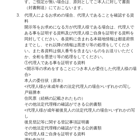
す。ご指定が無い場合は、原則としてご本人に対して書面
（封書郵送）にておこないます。
代理人によるお求めの場合、代理人であることを確認する資
料
開示等をお求めになる方が代理人様である場合は、代理人で
ある事を証明する資料及び代理人様ご自身を証明する資料を
同封してください。各資料に含まれる本籍地情報は都道府県
までとし、それ以降の情報は黒塗り等の処理をしてくださ
い。また各資料は個人番号を含まないものをお送りいただく
か、全桁を墨塗り等の処理をしてください。
①代理人である事を証明する資料
<開示等の求めをすることにつき本人が委任した代理人様の場
合>
本人の委任状（原本）
<代理人様が未成年者の法定代理人の場合>いずれかの写し
戸籍謄本
住民票（続柄の記載されたもの）
その他法定代理権の確認ができる公的書類
<代理人様が成年被後見人の法定代理人の場合>いずれかの写
し
後見登記等に関する登記事項証明書
その他法定代理権の確認ができる公的書類
②代理人様ご自身を証明する資料
運転免許証