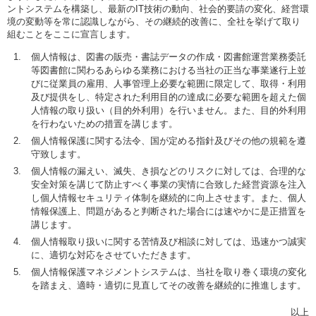
ントシステムを構築し、最新のIT技術の動向、社会的要請の変化、経営環
境の変動等を常に認識しながら、その継続的改善に、全社を挙げて取り
組むことをここに宣言します。
個人情報は、図書の販売・書誌データの作成・図書館運営業務委託
等図書館に関わるあらゆる業務における当社の正当な事業遂行上並
びに従業員の雇用、人事管理上必要な範囲に限定して、取得・利用
及び提供をし、特定された利用目的の達成に必要な範囲を超えた個
人情報の取り扱い（目的外利用）を行いません。また、目的外利用
を行わないための措置を講じます。
個人情報保護に関する法令、国が定める指針及びその他の規範を遵
守致します。
個人情報の漏えい、滅失、き損などのリスクに対しては、合理的な
安全対策を講じて防止すべく事業の実情に合致した経営資源を注入
し個人情報セキュリティ体制を継続的に向上させます。また、個人
情報保護上、問題があると判断された場合には速やかに是正措置を
講じます。
個人情報取り扱いに関する苦情及び相談に対しては、迅速かつ誠実
に、適切な対応をさせていただきます。
個人情報保護マネジメントシステムは、当社を取り巻く環境の変化
を踏まえ、適時・適切に見直してその改善を継続的に推進します。
以上