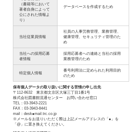
（書籍等において
データベースを作成するため
著者自身によって
公にされた情報よ
り）
社員の人事労務管理、業務管理、
当社従業員情報
健康管理、セキュリティ管理のた
め
当社への採用応募
採用応募者への連絡と当社の採用
者情報
業務管理のため
番号利用法に定められた利用目的
特定個人情報
のため
保有個人データの取り扱いに関する苦情の申し出先
〒112-8632 東京都文京区大塚三丁目1番1号
株式会社図書館流通センター お問い合わせ窓口
TEL：03-3943-2221
FAX：03-3943-8441
mail：desk●mail.trc.co.jp
※メールをお送りいただく際は上記メールアドレスの「●」を
「@」に置き換えてください。