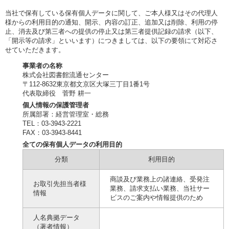
当社で保有している保有個人データに関して、ご本人様又はその代理人
様からの利用目的の通知、開示、内容の訂正、追加又は削除、利用の停
止、消去及び第三者への提供の停止又は第三者提供記録の請求（以下、
「開示等の請求」といいます）につきましては、以下の要領にて対応さ
せていただきます。
事業者の名称
株式会社図書館流通センター
〒112-8632東京都文京区大塚三丁目1番1号
代表取締役 菅野 耕一
個人情報の保護管理者
所属部署：経営管理室・総務
TEL：03-3943-2221
FAX：03-3943-8441
全ての保有個人データの利用目的
分類
利用目的
商談及び業務上の諸連絡、受発注
お取引先担当者様
業務、請求支払い業務、当社サー
情報
ビスのご案内や情報提供のため
人名典拠データ
（著者情報）