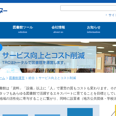
サイ
図書館ツール
会社情報
お知らせ
solution
about us
information
ーム
図書館運営
総合
サービス向上とコスト削減
書館は「資料」「設備」以上に「人」で運営の質もコストも変わります。その
タッフもあらゆる図書館で活躍するエキスパートに育てることを目標として
地域の活性化に寄与することに繋がり、同時に設置者（地方公共団体・学校