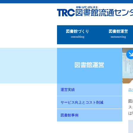
図書館づくり
図書館運営
consulting
outsourcing
ホ
運営実績
図
サービス向上とコスト削減
ス
は
図書館事例