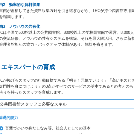
由2 効率的な資料収集
書館が蓄積してきた資料収集方針を引き継ぎながら、TRCが持つ図書館専用
を縮減します。
由3 ノウハウの共有化
RCは全国で500館以上の公共図書館、800校以上の学校図書館で運営、8,0
の交流研修、ノウハウの共有システムを構築、それを最大限活用。さらに新規
管理者館相互の協力・バックアップ体制があり、無駄を省きます。
エキスパートの育成
RCが掲げるスタッフの行動目標である「明るく元気でいよう」「高いホスピ
専門性を身につけよう」の3点がすべてのサービスの基本であるとの考えの
誇りを持ったスタッフを育成します。
公共図書館スタッフに必要なスキル
.基礎的能力
言葉づかいや身だしなみ等、社会人としての基本