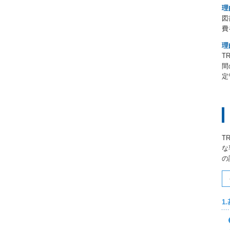
理
図
費
理
T
間
定
T
な
の
1