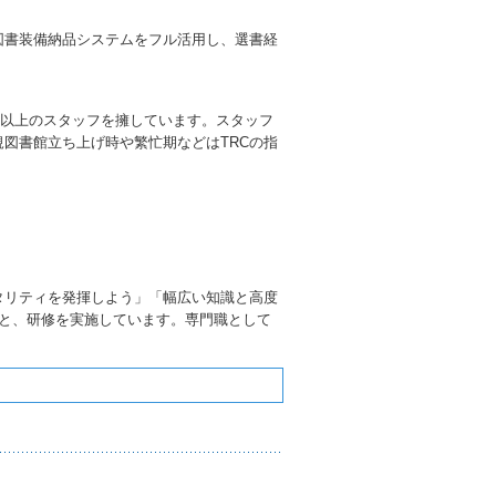
図書装備納品システムをフル活用し、選書経
00人以上のスタッフを擁しています。スタッフ
図書館立ち上げ時や繁忙期などはTRCの指
タリティを発揮しよう」「幅広い知識と高度
もと、研修を実施しています。専門職として