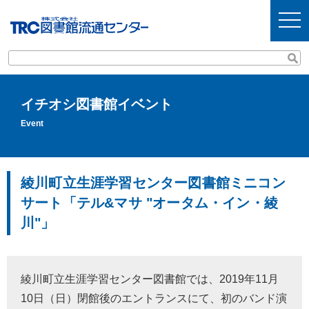
t
o
g
g
l
e
n
a
v
イチオシ図書館イベント
i
g
Event
a
t
i
o
n
綾川町立生涯学習センター図書館ミニコン
サート「テル&マサ "オータム・イン・綾
川"」
綾川町立生涯学習センター図書館では、2019年11月
10日（日）閉館後のエントランスにて、初のバンド演