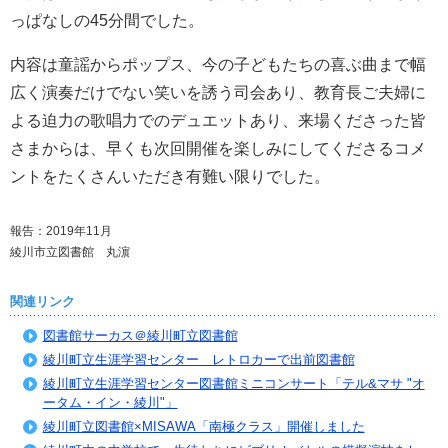
っぱなしの45分間でした。
内容は童謡からポップス、今の子どもたちの喜ぶ曲まで幅
広く演奏だけでない笑いを誘う司会あり、教育長ご夫婦に
よる迫力の歌唱力でのデュエットあり、来場くださった皆
さまからは、早くも次回開催を楽しみにしてくださるコメ
ントをたくさんいただき有難い限りでした。
報告：2019年11月
綾川市立図書館 丸濵
関連リンク
図書館サーカス＠綾川町立図書館
綾川町立生涯学習センター レトロカーで出前図書館
綾川町立生涯学習センター図書館ミニコンサート「テル&マサ "オ
ータム・イン・綾川"」
綾川町立図書館×MISAWA「南極クラス」開催しました