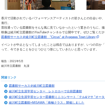
香川で活動されているパフォーマンスアーティストの皆さんとの出会いや、
進行。
普段通っている図書館をそんな風に見ていなかったという驚きのうちに、撮
映像は綾川町立図書館のYouTubeチャンネルで公開中です。ぜひご覧くだ
図書館サーカス＠綾川町立図書館 "Circus" at Ayagawa Town Library
イベントが中止となってしまったことは残念ではありますが、いつの日か「
って、今できることをひとつひとつ形にしていきたいと思っています。
報告：2021年5月
綾川市立図書館 丸濵
関連リンク
図書館サーカス＠綾川町立図書館
綾川町立生涯学習センター レトロカーで出前図書館
綾川町立生涯学習センター図書館ミニコンサート「テル&マサ "オータ
綾川町立図書館×MISAWA「南極クラス」開催しました