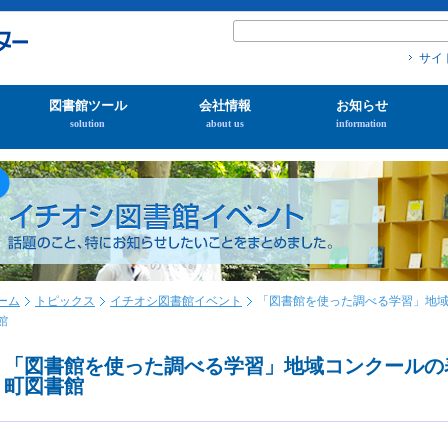
サイ
図書館ツール
会社情報
お知らせ
solution
about us
information
ーム
トピックス
イチオシ図書館イベント
「図書館を使った調べる学習」地
館
「図書館を使った調べる学習」地域コンクールの
町図書館