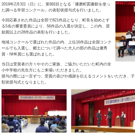
2019年2月3日（日）に、第9回目となる「播磨町図書館を使っ
た調べる学習コンクール」の表彰状授与式を行いました。
今回応募された作品は全部で821作品となり、町長を始めとす
る5名の審査委員により、56作品の入選が決定し、この内、奨
励賞以上の28作品の表彰を行いました。
地域コンクールで選ばれた作品の内、上位16作品は全国コンク
ールでも入選し、郷土について調べた大人の部の作品は優秀
賞・NHK賞にも選ばれました。
当日は受賞者の方々やそのご家族、ご協力いただいた町内の全
小中学校の先生方にもご来場いただきました。
授与の際には一言ずつ、受賞の喜びや感謝を伝えるコメントをいただき、子
彰状授与式となりました。