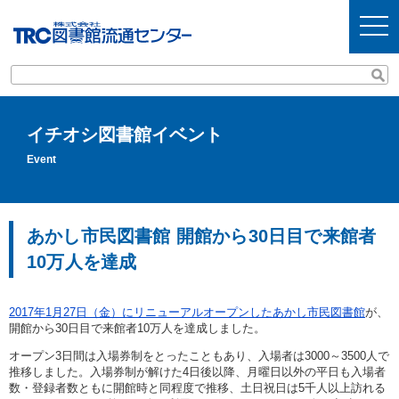
t
o
g
g
l
e
n
a
v
イチオシ図書館イベント
i
g
Event
a
t
i
o
n
あかし市民図書館 開館から30日目で来館者
10万人を達成
2017年1月27日（金）にリニューアルオープンしたあかし市民図書館
が、
開館から30日目で来館者10万人を達成しました。
オープン3日間は入場券制をとったこともあり、入場者は3000～3500人で
推移しました。入場券制が解けた4日後以降、月曜日以外の平日も入場者
数・登録者数ともに開館時と同程度で推移、土日祝日は5千人以上訪れる