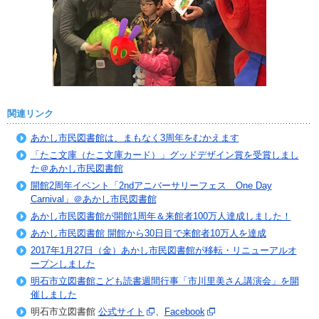
関連リンク
あかし市民図書館は、まもなく3周年をむかえます
「たこ文庫（たこ文庫カード）」グッドデザイン賞を受賞しまし
た＠あかし市民図書館
開館2周年イベント「2ndアニバーサリーフェス One Day
Carnival」＠あかし市民図書館
あかし市民図書館が開館1周年＆来館者100万人達成しました！
あかし市民図書館 開館から30日目で来館者10万人を達成
2017年1月27日（金）あかし市民図書館が移転・リニューアルオ
ープンしました
明石市立図書館こども読書週間行事「市川里美さん講演会」を開
催しました
明石市立図書館
公式サイト
、
Facebook