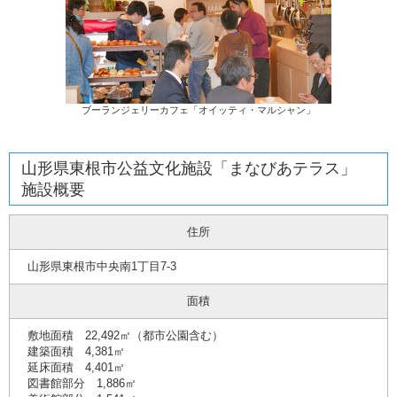
ブーランジェリーカフェ「オイッティ・マルシャン」
山形県東根市公益文化施設「まなびあテラス」
施設概要
住所
山形県東根市中央南1丁目7-3
面積
敷地面積 22,492㎡（都市公園含む）
建築面積 4,381㎡
延床面積 4,401㎡
図書館部分 1,886㎡