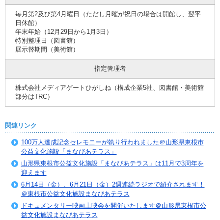
毎月第2及び第4月曜日（ただし月曜が祝日の場合は開館し、翌平
日休館）
年末年始（12月29日から1月3日）
特別整理日（図書館）
展示替期間（美術館）
指定管理者
株式会社メディアゲートひがしね（構成企業5社、図書館・美術館
部分はTRC）
関連リンク
100万人達成記念セレモニーが執り行われました＠山形県東根市
公益文化施設「まなびあテラス」
山形県東根市公益文化施設「まなびあテラス」は11月で3周年を
迎えます
6月14日（金）、6月21日（金）2週連続ラジオで紹介されます！
＠東根市公益文化施設まなびあテラス
ドキュメンタリー映画上映会を開催いたします＠山形県東根市公
益文化施設まなびあテラス