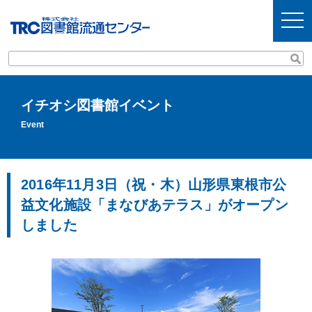
t
o
g
g
l
e
n
a
v
イチオシ図書館イベント
i
g
Event
a
t
i
o
n
2016年11月3日（祝・木）山形県東根市公
益文化施設「まなびあテラス」がオープン
しました