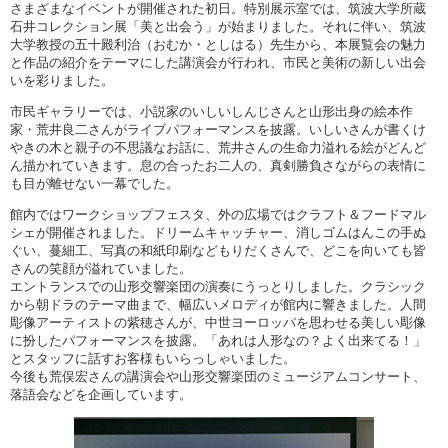
さまざまなイベントが開催された初日。特別展示室では、筑波大学所蔵
石井コレクション展「美と出会う」が始まりました。それに伴い、筑波
大学教授の五十殿利治（おむか・としはる）先生から、本展覧会の魅力
と作品の紹介をテーマにした講演会が行われ、市民と美術の新しい出会
いを彩りました。
市民ギャラリーでは、小説家のいしいしんじさんと山形出身の絵本作
家・荒井良二さんがライブパフォーマンスを披露。いしいさんが書くけ
やきの木と親子の不思議なお話に、荒井さんの生命力溢れる絵がどんど
ん描かれていきます。息の合ったお二人の、真剣勝負さながらの表情に
も目が離せない一幕でした。
館内ではワークショップフェスタ、外の広場ではクラフト＆フードマル
シェが開催されました。ドリームキャッチャー、消しゴムはんこの手ぬ
ぐい、蔓細工、写真の和紙印刷などもりだくさんで、どこを向いても皆
さんの笑顔が溢れていました。
エントランスでの山形交響楽団の演奏にうっとりしました。クラシック
から朝ドラのテーマ曲まで、幅広いメロディが館内に響きました。人間
彫像アーティストの紫穂さんが、中世ヨーロッパを思わせる美しい彫像
に扮したパフォーマンスを披露。「あれは人形なの？よく出来てる！」
とスタッフに話すお客様もいらっしゃいました。
今後も荒俣宏さんの講演会や山形交響楽団のミュージアムコンサート、
落語会などを企画しています。