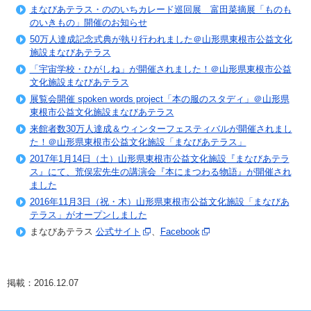
まなびあテラス・ののいちカレード巡回展 富田菜摘展「ものも
のいきもの」開催のお知らせ
50万人達成記念式典が執り行われました＠山形県東根市公益文化
施設まなびあテラス
「宇宙学校・ひがしね」が開催されました！＠山形県東根市公益
文化施設まなびあテラス
展覧会開催 spoken words project「本の服のスタディ」＠山形県
東根市公益文化施設まなびあテラス
来館者数30万人達成＆ウィンターフェスティバルが開催されまし
た！＠山形県東根市公益文化施設「まなびあテラス」
2017年1月14日（土）山形県東根市公益文化施設『まなびあテラ
ス』にて、荒俣宏先生の講演会『本にまつわる物語』が開催され
ました
2016年11月3日（祝・木）山形県東根市公益文化施設「まなびあ
テラス」がオープンしました
まなびあテラス
公式サイト
、
Facebook
掲載：2016.12.07