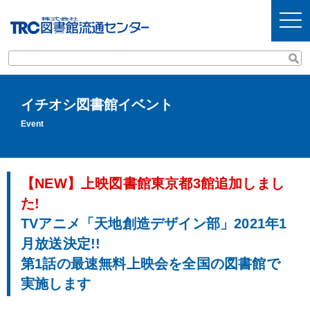
t
o
g
g
l
e
n
a
v
イチオシ図書館イベント
i
g
Event
a
t
i
o
n
【NEW】上映図書館東京都3館追加しまし
た!
TVアニメ「天地創造デザイン部」2021年1
月放送決定!!
第1話の最速無料上映会を全国の図書館で
実施します