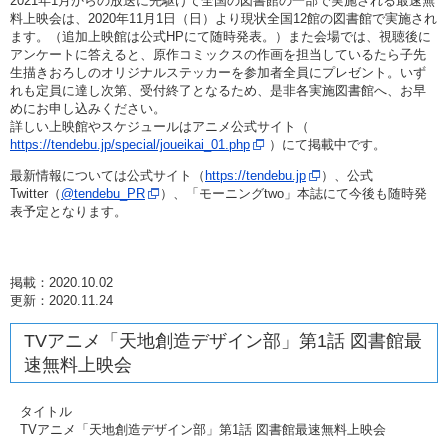
2021年1月からの放送に先駆けて全国の図書館の一部で実施される最速無
料上映会は、2020年11月1日（日）より現状全国12館の図書館で実施され
ます。（追加上映館は公式HPにて随時発表。）また会場では、視聴後に
アンケートに答えると、原作コミックスの作画を担当しているたら子先
生描きおろしのオリジナルステッカーを参加者全員にプレゼント。いず
れも定員に達し次第、受付終了となるため、是非各実施図書館へ、お早
めにお申し込みください。
詳しい上映館やスケジュールはアニメ公式サイト（
https://tendebu.jp/special/joueikai_01.php
）にて掲載中です。
最新情報については公式サイト（
https://tendebu.jp
）、公式
Twitter（
@tendebu_PR
）、「モーニングtwo」本誌にて今後も随時発
表予定となります。
掲載：2020.10.02
更新：2020.11.24
TVアニメ「天地創造デザイン部」第1話 図書館最
速無料上映会
タイトル
TVアニメ「天地創造デザイン部」第1話 図書館最速無料上映会