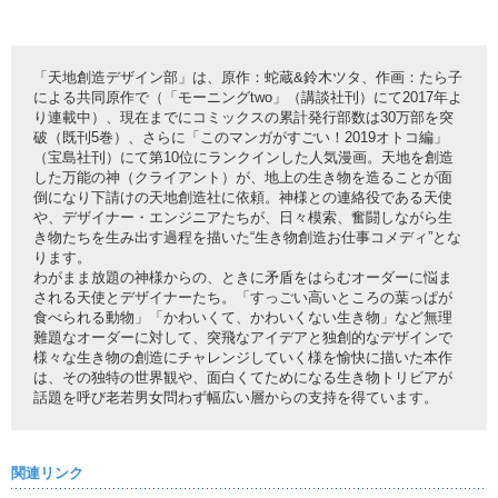
「天地創造デザイン部」は、原作：蛇蔵&鈴木ツタ、作画：たら子
による共同原作で（「モーニングtwo」（講談社刊）にて2017年よ
り連載中）、現在までにコミックスの累計発行部数は30万部を突
破（既刊5巻）、さらに「このマンガがすごい！2019オトコ編」
（宝島社刊）にて第10位にランクインした人気漫画。天地を創造
した万能の神（クライアント）が、地上の生き物を造ることが面
倒になり下請けの天地創造社に依頼。神様との連絡役である天使
や、デザイナー・エンジニアたちが、日々模索、奮闘しながら生
き物たちを生み出す過程を描いた“生き物創造お仕事コメディ”とな
ります。
わがまま放題の神様からの、ときに矛盾をはらむオーダーに悩ま
される天使とデザイナーたち。「すっごい高いところの葉っぱが
食べられる動物」「かわいくて、かわいくない生き物」など無理
難題なオーダーに対して、突飛なアイデアと独創的なデザインで
様々な生き物の創造にチャレンジしていく様を愉快に描いた本作
は、その独特の世界観や、面白くてためになる生き物トリビアが
話題を呼び老若男女問わず幅広い層からの支持を得ています。
関連リンク