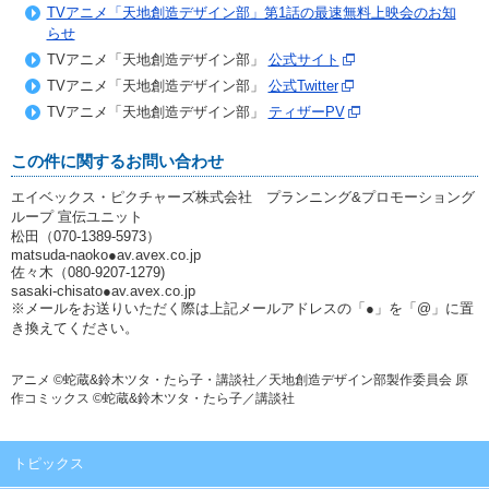
TVアニメ「天地創造デザイン部」第1話の最速無料上映会のお知
らせ
TVアニメ「天地創造デザイン部」
公式サイト
TVアニメ「天地創造デザイン部」
公式Twitter
TVアニメ「天地創造デザイン部」
ティザーPV
この件に関するお問い合わせ
エイベックス・ピクチャーズ株式会社 プランニング&プロモーショング
ループ 宣伝ユニット
松田（070-1389-5973）
matsuda-naoko●av.avex.co.jp
佐々木（080-9207-1279)
sasaki-chisato●av.avex.co.jp
※メールをお送りいただく際は上記メールアドレスの「●」を「@」に置
き換えてください。
アニメ ©蛇蔵&鈴木ツタ・たら子・講談社／天地創造デザイン部製作委員会 原
作コミックス ©蛇蔵&鈴木ツタ・たら子／講談社
トピックス