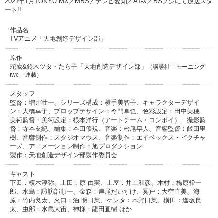
2021年1月TOKYO MX／MBS／テレビ愛知／AT-X／BSフジにて放送スタ
ート!!
作品名
TVアニメ「天地創造デザイン部」
原作
蛇蔵&鈴木ツタ・たら子「天地創造デザイン部」
（講談社「モーニング
two」連載）
スタッフ
監督：増井壮一、シリーズ構成：横手美智子、キャラクターデザイ
ン：大橋幸子、プロップデザイン：今門卓也、色彩設定：田中美穂
美術監督・美術設定：根本洋行（アートチーム・コンボイ）、撮影監
督：寺本友紀、編集：本田優規、音楽：松尾早人、音響監督：飯田里
樹、音響制作：スタジオマウス、音楽制作：エイベックス・ピクチャ
ーズ、アニメーション制作：旭プロダクション
製作：天地創造デザイン部製作委員会
キャスト
下田：榎木淳弥、上田：原 由実、土屋：井上和彦、木村：梅原裕一
郎、水島：諏訪部順一、金森：岸尾だいすけ、冥戸：大空直美、海
原：竹内良太、火口：泊 明日菜、ケンタ：木野日菜、横田：逢坂良
太、虫部：水島大宙、神様：龍田直樹 ほか