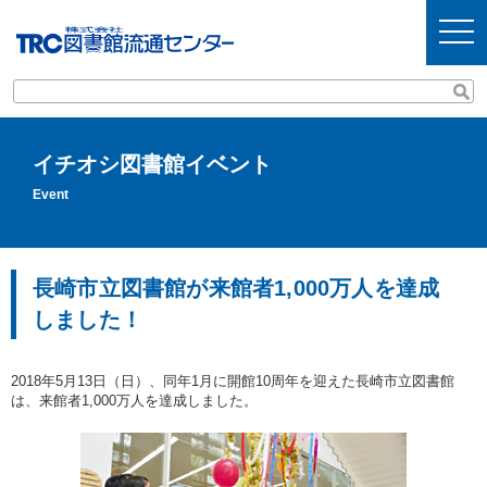
t
o
g
g
l
e
n
a
v
イチオシ図書館イベント
i
g
Event
a
t
i
o
n
長崎市立図書館が来館者1,000万人を達成
しました！
2018年5月13日（日）、同年1月に開館10周年を迎えた長崎市立図書館
は、来館者1,000万人を達成しました。