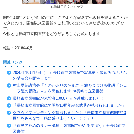
右端はＴＲＣスタッフ
開館10周年という節目の年に、このような記念すべき日を迎えることが
できたのは、開館以来図書館をご利用いただいてきた皆様のおかげで
す。
今後とも長崎市立図書館をどうぞよろしくお願いします。
報告：2018年6月
関連リンク
2020年10月17日（土）長崎市立図書館で写真家・繁延あづささん
の講演会を開催します
村山早紀講演会「ものがたりのたまご －旅をつづける物語『シェ
ーラ姫の冒険』－」を開催します ＠長崎市立図書館
長崎市立図書館が来館者1,000万人を達成しました！
「長崎市立図書館にて開館10周年記念式典が執り行われました」
クラウドファンディング達成しました！「長崎市立図書館開館10
周年をみんなで一緒に盛り上げたい！！！」
「市民のためのリレー講座 図書館でがんを学ぼう」＠長崎市立
図書館