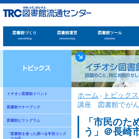
図書館づくり
図書館運営
図書館ツール
consulting
outsourcing
solution
ホーム
トピックス
イチオシ図書館イベント
講座 図書館でが
図書館マナーブック
「市民のた
図書館ピクトグラム
う」＠長崎
「図書館を使った調べる学習コンク
ール®」