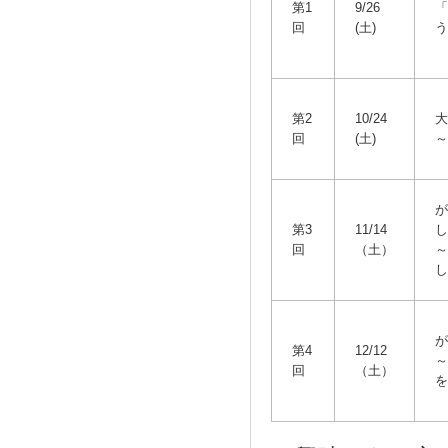
第1
9/26
「
回
(土)
う
第2
10/24
大
回
(土)
～
が
第3
11/14
し
回
（土）
～
し
が
第4
12/12
～
回
（土）
を