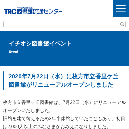
t
o
g
g
l
e
n
a
v
イチオシ図書館イベント
i
g
Event
a
t
i
o
n
2020年7月22日（水）に枚方市立香里ケ丘
図書館がリニューアルオープンしました
枚方市立香里ケ丘図書館は、7月22日（水）にリニューアル
オープンいたしました。
旧館を建て替えるため2年半休館していたこともあり、初日
は2,000人以上のみなさまがおみえになりしました。