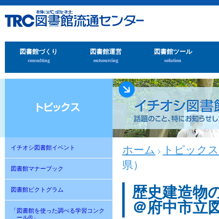
図書館づくり
図書館運営
図書館ツール
consulting
outsourcing
solution
ホーム
トピックス
イチオシ図書館イベント
県）
図書館マナーブック
歴史建造物
図書館ピクトグラム
＠府中市立
「図書館を使った調べる学習コンク
ール®」