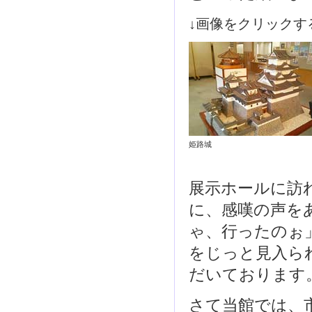
↓画像をクリックす
姫路城
展示ホールに訪
に、感嘆の声を
ゃ、行ったのぉ
をじっと見入ら
だいております
さて当館では、