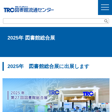
t
o
g
g
l
e
n
a
v
2025年 図書館総合展
i
g
a
t
i
o
n
2025年 図書館総合展に出展します