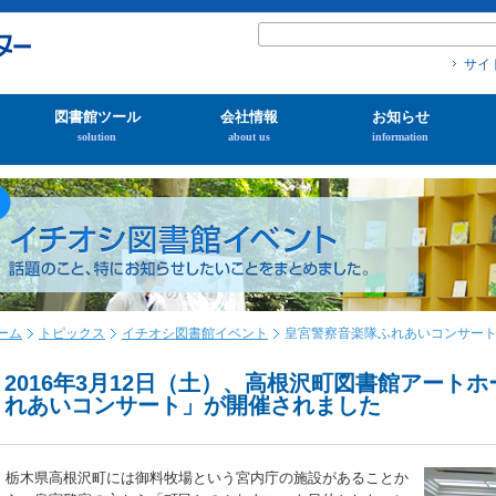
サイ
図書館ツール
会社情報
お知らせ
solution
about us
information
ーム
トピックス
イチオシ図書館イベント
皇宮警察音楽隊ふれあいコンサー
2016年3月12日（土）、高根沢町図書館アート
れあいコンサート」が開催されました
栃木県高根沢町には御料牧場という宮内庁の施設があることか