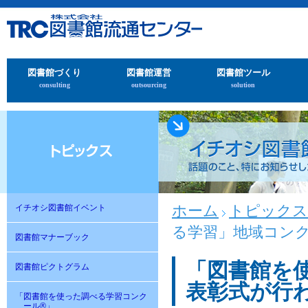
図書館づくり
図書館運営
図書館ツール
consulting
outsourcing
solution
ホーム
トピックス
イチオシ図書館イベント
る学習」地域コン
図書館マナーブック
「図書館を
図書館ピクトグラム
表彰式が行
「図書館を使った調べる学習コンク
ール®」