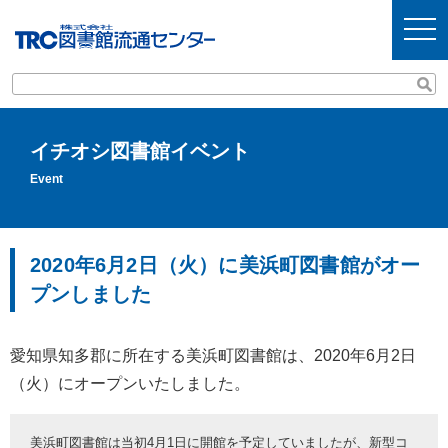
t
o
g
g
l
e
n
a
v
イチオシ図書館イベント
i
g
Event
a
t
i
o
n
2020年6月2日（火）に美浜町図書館がオー
プンしました
愛知県知多郡に所在する美浜町図書館は、2020年6月2日
（火）にオープンいたしました。
美浜町図書館は当初4月1日に開館を予定していましたが、新型コ