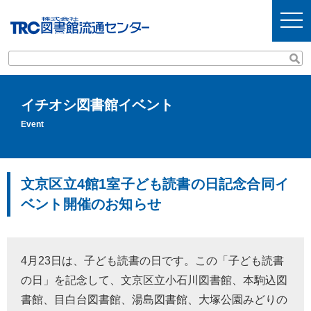
t
o
g
g
l
e
n
a
v
イチオシ図書館イベント
i
g
Event
a
t
i
o
n
文京区立4館1室子ども読書の日記念合同イ
ベント開催のお知らせ
4月23日は、子ども読書の日です。この「子ども読書
の日」を記念して、文京区立小石川図書館、本駒込図
書館、目白台図書館、湯島図書館、大塚公園みどりの