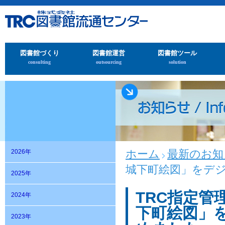
図書館づくり
図書館運営
図書館ツール
consulting
outsourcing
solution
ホーム
最新のお知
2026年
城下町絵図」をデジ
2025年
TRC指定
2024年
下町絵図」を
2023年