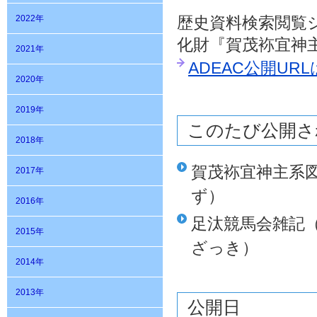
2022年
歴史資料検索閲覧
化財『賀茂袮宜神
2021年
ADEAC公開UR
2020年
2019年
このたび公開さ
2018年
賀茂袮宜神主系
2017年
ず）
2016年
足汰競馬会雑記
2015年
ざっき）
2014年
2013年
公開日