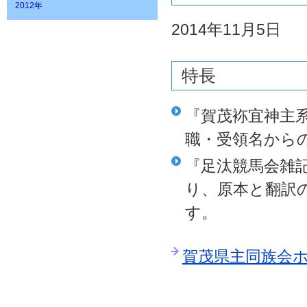
2012年
2014年11月5日
特長
『賀茂袮宜神主
職・受領名から
『足汰競馬会雑
り、原本と翻訳
す。
賀茂県主同族会