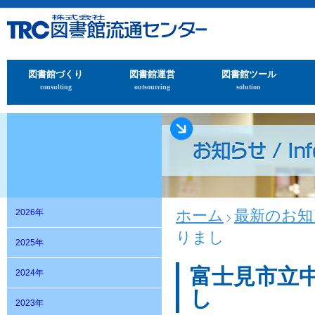
図書館づくり
図書館運営
図書館ツール
consulting
outsourcing
solution
ホーム
最新のお知
2026年
りまし
2025年
富士見市立
2024年
し
2023年