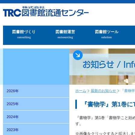
図書館づくり
図書館運営
図書館ツール
consulting
outsourcing
solution
ホーム
最新のお知らせ
『書物学
2026年
『書物学』第1巻に
2025年
2024年
『書物学』第1巻「書物学こと始め
す。
2023年
※画像をクリックすると拡大しま