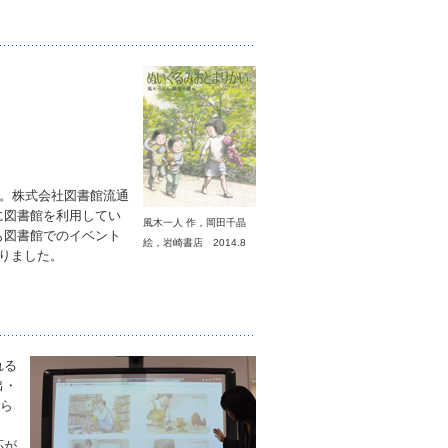
」。株式会社図書館流通
に図書館を利用してい
風木一人 作，岡田千晶
も図書館でのイベント
絵，岩崎書店 2014.8
りました。
れる
出・
から
応が