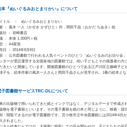
絵本『ぬいぐるみおとまりかい』について
イトル ： ぬいぐるみおとまりかい
者 ： 風木 一人（かぜき かずひと）作，岡田千晶（おかだ ちあき）絵
版社 ： 岩崎書店
価 ： 本体 1,300円＋税
型 ： A4変形
売日 ： 2014年8月8日
容 ： 公共図書館で行われる人気イベントのひとつ「ぬいぐるみのお泊り会
ンターが受託運営する全国各地の図書館では、幼い子どもとその保護者の方
だきたいと開催しています。開催図書館のひとつである江戸川区立篠崎子ど
様子を、絵本作家の風木一人さんと岡田千晶さんが見学され、1冊の絵本とな
電子図書館サービスTRC-DLについて
来の出版物で用いられてきた紙とインクではなく、デジタルデータで作成さ
版物を電子書籍といいます。その電子書籍を紙の本と同じように、検索・貸
却・閲覧できるのが電子図書館です。苫小牧市立中央図書館には2014年4月
入されました。
ジタル絵本ならではの、大画面に投影しての読み聞かせの、子どもたちの反