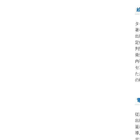
タ
著
出
定
判
発
内
セ
た
の
従
出
返
導
デ