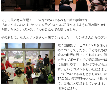
そして風木さん登場！ ご自身のぬいぐるみも一緒の参加です。
『ぬいぐるみおとまりかい』を子どもたちに語りかけるように読み聞かせし
を聞いたあと、ジングルベルをみんなで合唱しました。
そのあとに、なんとサンタさんも来てくれました！ サンタさんからのプレ
電子図書館サービスTRC-DLを使
めてのことでしたが、子どもたち
絵本の世界に浸ってくれました。
クティブボード）での読み聞かせ
に操作しやすく、おかげで子ども
す」というコメントもいただきま
この『ぬいぐるみおとまりかい』
TRC-DLの実証実験のための搭載
て、出版元と交渉をしていきます。今
期待ください。