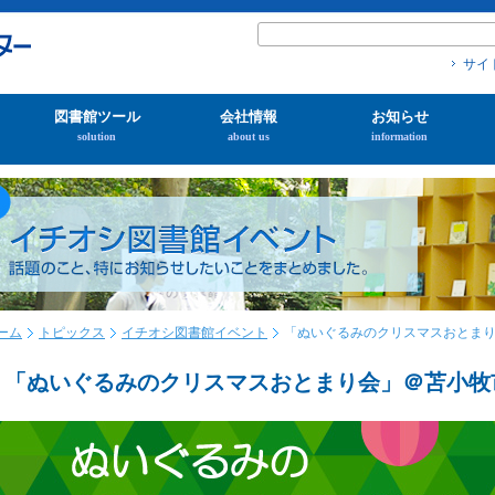
サイ
図書館ツール
会社情報
お知らせ
solution
about us
information
ーム
トピックス
イチオシ図書館イベント
「ぬいぐるみのクリスマスおとま
「ぬいぐるみのクリスマスおとまり会」＠苫小牧