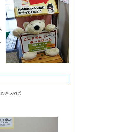
階
し
たきっかけ)