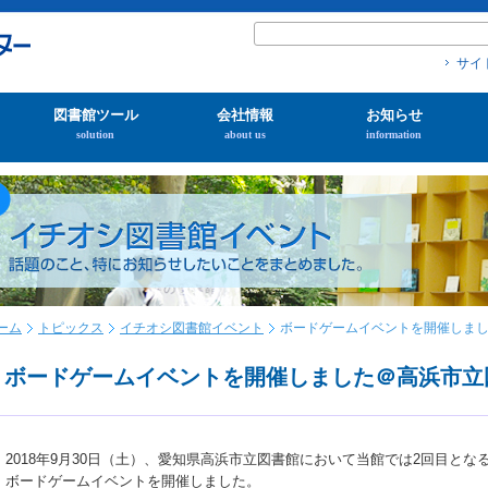
サイ
図書館ツール
会社情報
お知らせ
solution
about us
information
ーム
トピックス
イチオシ図書館イベント
ボードゲームイベントを開催しま
ボードゲームイベントを開催しました＠高浜市立
2018年9月30日（土）、愛知県高浜市立図書館において当館では2回目とな
ボードゲームイベントを開催しました。