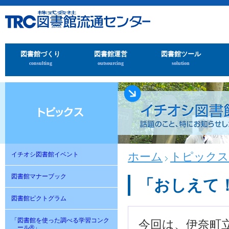
図書館づくり
図書館運営
図書館ツール
consulting
outsourcing
solution
ホーム
トピックス
イチオシ図書館イベント
図書館マナーブック
「おしえて
図書館ピクトグラム
「図書館を使った調べる学習コンク
今回は、伊奈町
ール®」