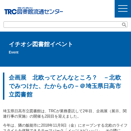
t
o
g
g
l
e
n
a
v
イチオシ図書館イベント
i
g
Event
a
t
i
o
n
企画展 北欧ってどんなところ？ －北欧
でみつけた、たからもの－＠埼玉県日高市
立図書館
埼玉県日高市立図書館は、TRCが業務委託して2年目、企画展（展示、関
連行事の実施）の開催も2回目を迎えました。
今年は、隣の飯能市に2018年11月9日（金）にオープンする北欧のライフ
スタイルを体験できるテーマパーク「メッツァビレッジ」、その隣に