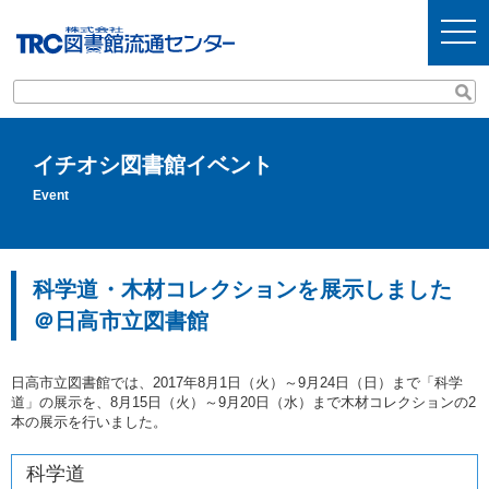
t
o
g
g
l
e
n
a
v
イチオシ図書館イベント
i
g
Event
a
t
i
o
n
科学道・木材コレクションを展示しました
＠日高市立図書館
日高市立図書館では、2017年8月1日（火）～9月24日（日）まで「科学
道」の展示を、8月15日（火）～9月20日（水）まで木材コレクションの2
本の展示を行いました。
科学道