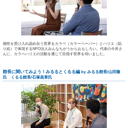
個性を受け入れ認め合う世界をカラペ（カラーペーパー）とハリエ（貼
り絵）で体現するNPO法人みんなちがうからおもしろい。代表の今井さ
んに、カラペハリエの活動を通じて目指す世界を伺いました。
館長に聞いてみよう！みるるとくるる編
by みるる館長/山田隆
氏 くるる館長/石塚昌章氏