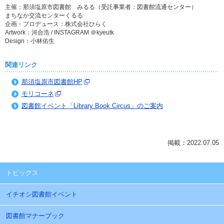
主催：那須塩原市図書館 みるる（受託事業者：図書館流通センター）
まちなか交流センターくるる
企画・プロデュース：株式会社ひらく
Artwork：河合浩 / INSTAGRAM ＠kyeutk
Design：小林佑生
関連リンク
那須塩原市図書館HP
モリコーネ
図書館イベント「Library Book Circus」のご案内
掲載：2022.07.05
トピックス
イチオシ図書館イベント
図書館マナーブック