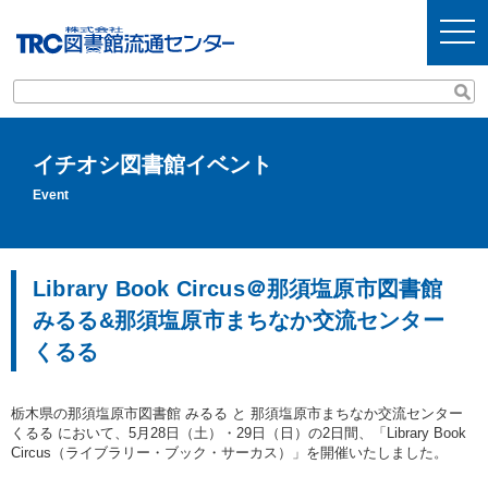
t
o
g
g
l
e
n
a
v
イチオシ図書館イベント
i
g
Event
a
t
i
o
n
Library Book Circus＠那須塩原市図書館
みるる&那須塩原市まちなか交流センター
くるる
栃木県の那須塩原市図書館 みるる と 那須塩原市まちなか交流センター
くるる において、5月28日（土）・29日（日）の2日間、「Library Book
Circus（ライブラリー・ブック・サーカス）」を開催いたしました。