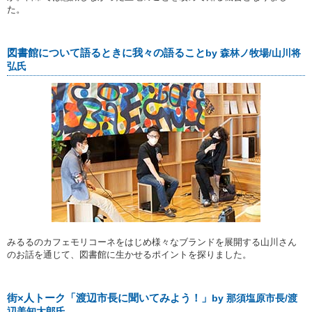
た。
図書館について語るときに我々の語ること
by 森林ノ牧場/山川将
弘氏
みるるのカフェモリコーネをはじめ様々なブランドを展開する山川さん
のお話を通じて、図書館に生かせるポイントを探りました。
街×人トーク「渡辺市長に聞いてみよう！」
by 那須塩原市長/渡
辺美知太郎氏