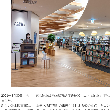
2021年3月30日（火）、東急池上線池上駅直結商業施設「エトモ池上」4
ました。
新しい池上図書館は、「歴史ある門前町の未来がはじまる知の拠点」をコン