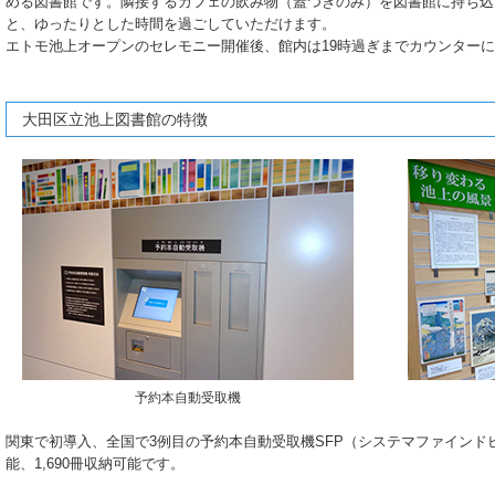
める図書館です。隣接するカフェの飲み物（蓋つきのみ）を図書館に持ち込
と、ゆったりとした時間を過ごしていただけます。
エトモ池上オープンのセレモニー開催後、館内は19時過ぎまでカウンター
大田区立池上図書館の特徴
予約本自動受取機
関東で初導入、全国で3例目の予約本自動受取機SFP（システマファインド
能、1,690冊収納可能です。