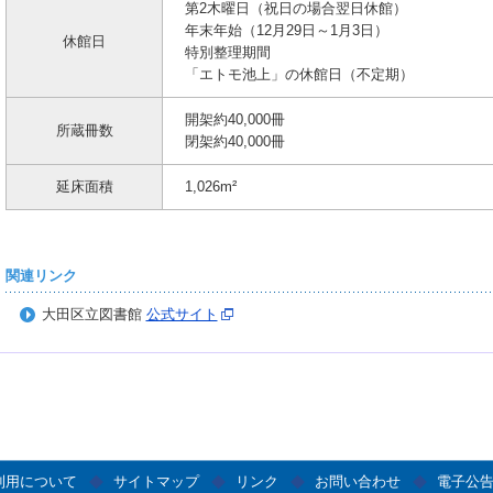
第2木曜日（祝日の場合翌日休館）
年末年始（12月29日～1月3日）
休館日
特別整理期間
「エトモ池上」の休館日（不定期）
開架約40,000冊
所蔵冊数
閉架約40,000冊
延床面積
1,026m²
関連リンク
大田区立図書館
公式サイト
利用について
サイトマップ
リンク
お問い合わせ
電子公告