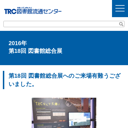
t
o
g
g
l
e
n
a
v
2016年
i
第18回 図書館総合展
g
a
t
i
o
n
第18回 図書館総合展へのご来場有難うござ
いました。