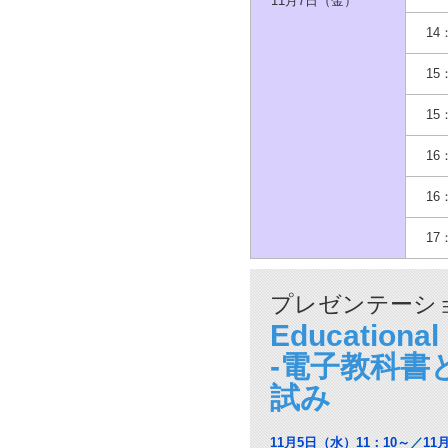
11月7日（金）
14
15
15
16
16
17
プレゼンテーショ
Educationa
-電子教科書
試み
11月5日（水）11：10～
／
11