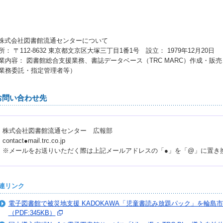
 株式会社図書館流通センターについて
所： 〒112-8632 東京都文京区大塚三丁目1番1号 設立： 1979年12月20日
業内容： 図書館総合支援業務、書誌データベース（TRC MARC）作成・販
業務委託・指定管理者等）
お問い合わせ先
株式会社図書館流通センター 広報部
contact●mail.trc.co.jp
※メールをお送りいただく際は上記メールアドレスの「●」を「@」に置き
連リンク
電子図書館で被災地支援 KADOKAWA「児童書読み放題パック」を輪島
（PDF:345KB）