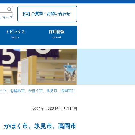
ご質問・お問い合わせ
トマップ
トピックス
採用情報
topics
recruit
題パック」を輪島市、かほく市、氷見市、高岡市に
令和6年（2024年）3月14日
市、かほく市、氷見市、高岡市