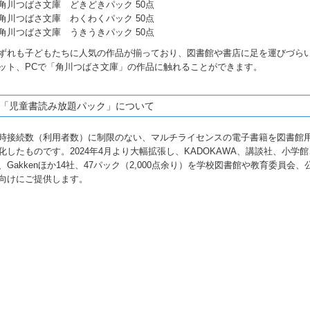
角川つばさ文庫 どきどきパック 50点
角川つばさ文庫 わくわくパック 50点
角川つばさ文庫 うきうきパック 50点
ずれも子どもたちに人気の作品が揃っており、図書館や書店に足を運びづら
ット、PCで「角川つばさ文庫」の作品に触れることができます。
「児童書読み放題パック」について
時接続数（利用者数）に制限のない、マルチライセンスの電子書籍を図書館
化したものです。2024年4月より大幅拡張し、KADOKAWA、講談社、小学
、Gakkenほか14社、47パック（2,000点余り）を学校図書館や教育委員会、
向けにご提供します。