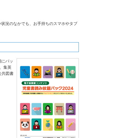
い状況のなかでも、お手持ちのスマホやタブ
用にパッ
館、集英
公共図書