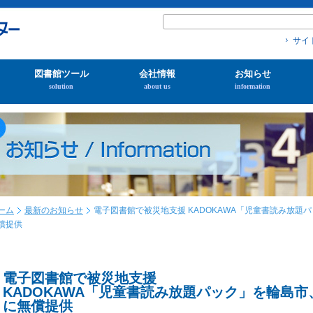
サイ
図書館ツール
会社情報
お知らせ
solution
about us
information
ーム
最新のお知らせ
電子図書館で被災地支援 KADOKAWA「児童書読み放
償提供
電子図書館で被災地支援
KADOKAWA「児童書読み放題パック」を輪島
に無償提供