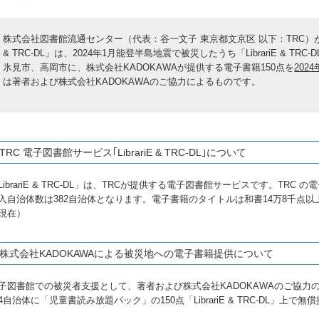
株式会社図書館流通センター（代表：谷一文子 東京都文京区 以下：TRC）が提
& TRC-DL」は、2024年1月能登半島地震で被災したうち「LibrariE & 
氷見市、高岡市に、株式会社KADOKAWAが提供する電子書籍150点を
202
は著者および株式会社KADOKAWAのご協力によるものです。
TRC 電子図書館サービス｢LibrariE & TRC-DL｣について
LibrariE & TRC-DL」は、TRCが提供する電子図書館サービスです。TRC の電子
入自治体数は382自治体となります。電子書籍のタイトルは和書14万8千点以上
現在）
株式会社KADOKAWAによる被災地への電子書籍提供について
子図書館での被災者支援として、著者および株式会社KADOKAWAのご協力
4自治体に「児童書読み放題パック」の150点「LibrariE & TRC-DL」上で