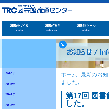
図書館づくり
図書館運営
図書館ツール
consulting
outsourcing
solution
ホーム
最新のお知
2026年
ました。
2025年
第17回 図
2024年
した。
2023年