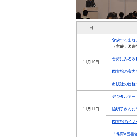
日
変貌する出版
（主催：図書
台湾にみる次
11月10日
図書館の実力
出版社の皆様
デジタルアー
11月11日
脇明子さんに
図書館のイノ
「保育×図書