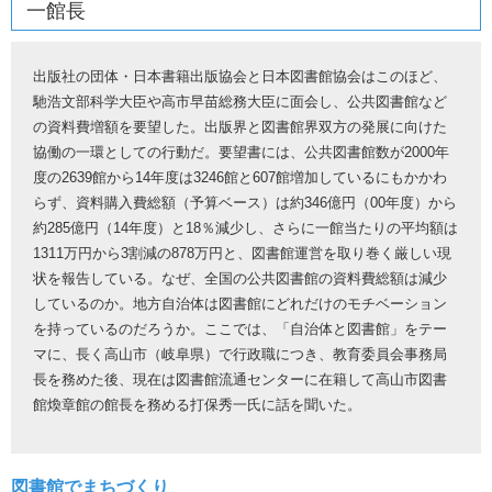
一館長
出版社の団体・日本書籍出版協会と日本図書館協会はこのほど、
馳浩文部科学大臣や高市早苗総務大臣に面会し、公共図書館など
の資料費増額を要望した。出版界と図書館界双方の発展に向けた
協働の一環としての行動だ。要望書には、公共図書館数が2000年
度の2639館から14年度は3246館と607館増加しているにもかかわ
らず、資料購入費総額（予算ベース）は約346億円（00年度）から
約285億円（14年度）と18％減少し、さらに一館当たりの平均額は
1311万円から3割減の878万円と、図書館運営を取り巻く厳しい現
状を報告している。なぜ、全国の公共図書館の資料費総額は減少
しているのか。地方自治体は図書館にどれだけのモチベーション
を持っているのだろうか。ここでは、「自治体と図書館」をテー
マに、長く高山市（岐阜県）で行政職につき、教育委員会事務局
長を務めた後、現在は図書館流通センターに在籍して高山市図書
館煥章館の館長を務める打保秀一氏に話を聞いた。
図書館でまちづくり