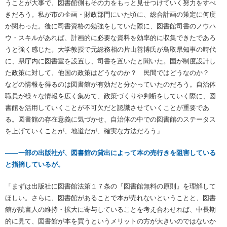
うことが大事で、図書館側もその力をもっと見せつけていく努力をすべ
きだろう。私が市の企画・財政部門にいた頃に、総合計画の策定に何度
か関わった。後に司書資格の勉強をしていた際に、図書館司書のノウハ
ウ・スキルがあれば、計画的に必要な資料を効率的に収集できたであろ
うと強く感じた。大学教授で元総務相の片山善博氏が鳥取県知事の時代
に、県庁内に図書室を設置し、司書を置いたと聞いた。国が制度設計し
た政策に対して、他国の政策はどうなのか？ 民間ではどうなのか？
などの情報を得るのは図書館が有効だと分かっていたのだろう。自治体
職員が様々な情報を広く集めて、政策づくりや判断をしていく際に、図
書館を活用していくことが不可欠だと認識させていくことが重要であ
る。図書館の存在意義に気づかせ、自治体の中での図書館のステータス
を上げていくことが、地道だが、確実な方法だろう」
――一部の出版社が、図書館の貸出によって本の売行きを阻害している
と指摘しているが。
「まずは出版社に図書館法第１７条の『図書館無料の原則』を理解して
ほしい。さらに、図書館があることで本が売れないということと、図書
館が読書人の維持・拡大に寄与していることを考え合わせれば、中長期
的に見て、図書館が本を買うというメリットの方が大きいのではないか