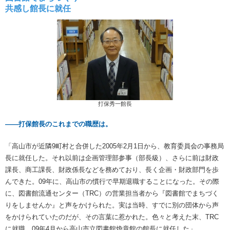
共感し館長に就任
打保秀一館長
――打保館長のこれまでの職歴は。
「高山市が近隣9町村と合併した2005年2月1日から、教育委員会の事務局
長に就任した。それ以前は企画管理部参事（部長級）、さらに前は財政
課長、商工課長、財政係長などを務めており、長く企画・財政部門を歩
んできた。09年に、高山市の慣行で早期退職することになった。その際
に、図書館流通センター（TRC）の営業担当者から『図書館でまちづく
りをしませんか』と声をかけられた。実は当時、すでに別の団体から声
をかけられていたのだが、その言葉に惹かれた。色々と考えた末、TRC
に就職。09年4月から高山市立図書館煥章館の館長に就任した」