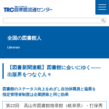
t
o
g
g
l
e
n
a
v
全国の図書館人
i
g
a
Librarian
t
i
o
n
【図書新聞連載】図書館に会いにゆく――
出版界をつなぐ人々
図書館のステータス向上をめざし自治体職員と協業を
指定管理者制度は企業誘致と同じ効果
第22回 高山市図書館煥章館（岐阜県）・打保秀