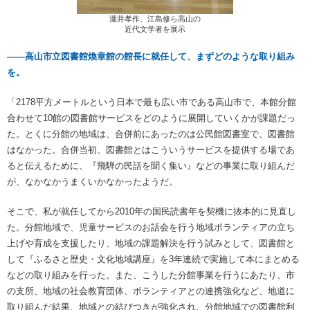
瀧井孝作、江島修ら高山の
近代文学者を展示
――高山市立図書館煥章館の館長に就任して、まずどのような取り組み
を。
「2178平方メートルという日本で最も広い市である高山市で、本館分館
合わせて10館の図書館サービスをどのように展開していくかが課題だっ
た。とくに分館の地域は、合併前にあったのは公民館図書室で、図書館
はなかった。合併当初、図書館とはこういうサービスを提供する場であ
ると伝えるために、『飛騨の民話を聞く集い』などの事業に取り組んだ
が、なかなかうまくいかなかったようだ。
そこで、私が就任してから2010年の国民読書年を契機に抜本的に見直し
た。分館地域で、児童サービスのお話会を行う地域ボランティアの立ち
上げや育成を支援したり、地域の課題解決を行う試みとして、図書館と
して『ふるさと歴史・文化地域講座』を3年連続で実施して本にまとめる
などの取り組みを行った。また、こうした分館事業を行うにあたり、市
の支所、地域の社会教育団体、ボランティアとの連携強化など、地道に
取り組んだ結果、地域との結びつきが強化され、分館地域での図書館利