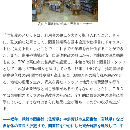
高山市図書館の絵本・児童書コーナー
「同制度のメリットは、利用者の視点を大きく取り入れたこと。さら
に、副次的な効果として、図書館業務を基本協定や仕様書にドキュメン
ト化（見える化）したことで、これまでの業務を再評価することができ
た。また、雇用や地域経済、自治体財政の観点から、同制度の波及効果
もある。TRCは高山市に営業所を設置し、本館と9分館で図書館スタッフ
として、地元の市民48人を雇用している。結果、TRCでは、指定管理者
制度導入後の9年間で岐阜県と高山市に、3000万円の県市税を納めてい
る。地域の雇用を生み、収入を得たスタッフは地元で消費活動を行う
――。これは企業誘致と同じ効果があるのではないか。さらに、ＴＲＣ
では図書館スタッフの待遇改善のために、全社的に賃金水準の改善に着
手している。そうなればさらに地元に金が落ち、その分の税収も上が
る」
――近年、武雄市図書館（佐賀県）や多賀城市立図書館（宮城県）など
自治体の首長の肝煎りで、図書館を中心にした複合施設を建設して、中