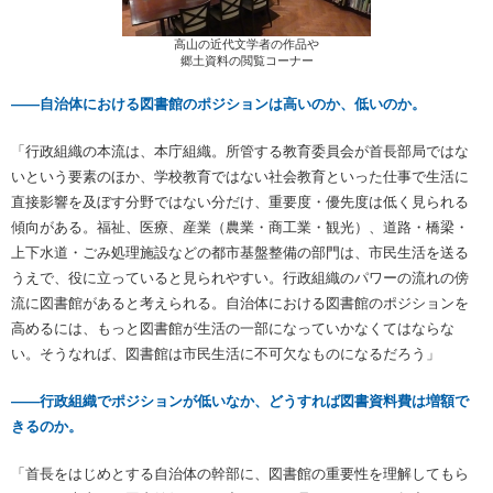
高山の近代文学者の作品や
郷土資料の閲覧コーナー
――自治体における図書館のポジションは高いのか、低いのか。
「行政組織の本流は、本庁組織。所管する教育委員会が首長部局ではな
いという要素のほか、学校教育ではない社会教育といった仕事で生活に
直接影響を及ぼす分野ではない分だけ、重要度・優先度は低く見られる
傾向がある。福祉、医療、産業（農業・商工業・観光）、道路・橋梁・
上下水道・ごみ処理施設などの都市基盤整備の部門は、市民生活を送る
うえで、役に立っていると見られやすい。行政組織のパワーの流れの傍
流に図書館があると考えられる。自治体における図書館のポジションを
高めるには、もっと図書館が生活の一部になっていかなくてはならな
い。そうなれば、図書館は市民生活に不可欠なものになるだろう」
――行政組織でポジションが低いなか、どうすれば図書資料費は増額で
きるのか。
「首長をはじめとする自治体の幹部に、図書館の重要性を理解してもら