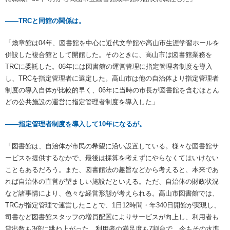
――TRCと同館の関係は。
「煥章館は04年、図書館を中心に近代文学館や高山市生涯学習ホールを
併設した複合館として開館した。そのときに、高山市は図書館業務を
TRCに委託した。06年には図書館の運営管理に指定管理者制度を導入
し、TRCを指定管理者に選定した。高山市は他の自治体より指定管理者
制度の導入自体が比較的早く、06年に当時の市長が図書館を含むほとん
どの公共施設の運営に指定管理者制度を導入した」
――指定管理者制度を導入して10年になるが。
「図書館は、自治体が市民の希望に沿い設置している。様々な図書館サ
ービスを提供するなかで、最後は採算を考えずにやらなくてはいけない
こともあるだろう。また、図書館法の趣旨などから考えると、本来であ
れば自治体の直営が望ましい施設だといえる。ただ、自治体の財政状況
など諸事情により、色々な経営形態が考えられる。高山市図書館では、
TRCが指定管理で運営したことで、1日12時間・年340日開館が実現し、
司書など図書館スタッフの増員配置によりサービスが向上し、利用者も
貸出数も3倍に跳ね上がった。利用者の満足度も7割台で、今もその水準