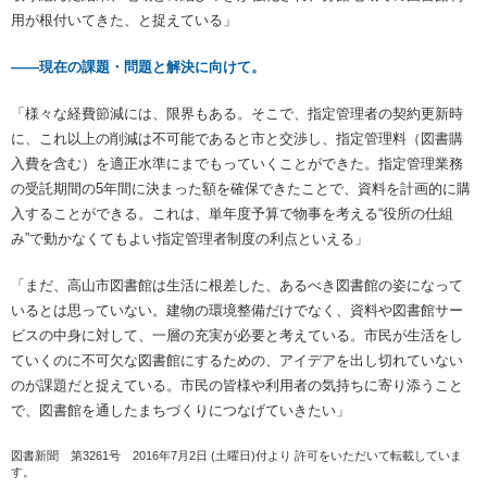
用が根付いてきた、と捉えている」
――現在の課題・問題と解決に向けて。
「様々な経費節減には、限界もある。そこで、指定管理者の契約更新時
に、これ以上の削減は不可能であると市と交渉し、指定管理料（図書購
入費を含む）を適正水準にまでもっていくことができた。指定管理業務
の受託期間の5年間に決まった額を確保できたことで、資料を計画的に購
入することができる。これは、単年度予算で物事を考える“役所の仕組
み”で動かなくてもよい指定管理者制度の利点といえる」
「まだ、高山市図書館は生活に根差した、あるべき図書館の姿になって
いるとは思っていない。建物の環境整備だけでなく、資料や図書館サー
ビスの中身に対して、一層の充実が必要と考えている。市民が生活をし
ていくのに不可欠な図書館にするための、アイデアを出し切れていない
のが課題だと捉えている。市民の皆様や利用者の気持ちに寄り添うこと
で、図書館を通したまちづくりにつなげていきたい」
図書新聞 第3261号 2016年7月2日 (土曜日)付より 許可をいただいて転載していま
す。