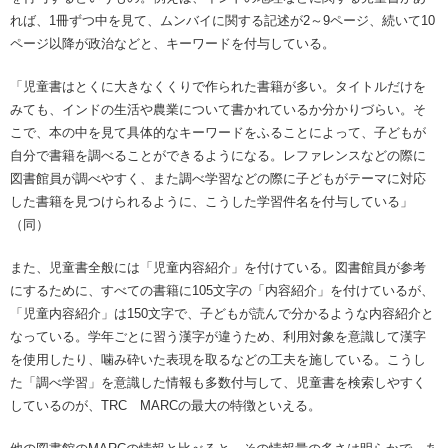
れば、1冊ずつ中を見て、ムンバイに関する記述が2～9ページ、続いて10
ページ以降が政治などと、キーワードを付与している。
「児童書はとくに大きなくくりで作られた書籍が多い。タイトルだけを
みても、インドの生活や農業について書かれているか分かりづらい。そ
こで、本の中を見て具体的なキーワードをふることによって、子どもが
自分で書籍を調べることができるようになる。レファレンスなどの際に
図書館員が調べやすく、また調べ学習などの際に子どもがテーマに対応
した書籍を見つけられるように、こうした学習件名を付与している」
（同）
また、児童書全般には「児童内容紹介」を付けている。図書館員が参考
にするために、すべての書籍に105文字の「内容紹介」を付けているが、
「児童内容紹介」は150文字で、子どもが読んで分かるような内容紹介と
なっている。学年ごとに習う漢字が違うため、利用対象を意識して漢字
を使用したり、噛み砕いた表現を取るなどの工夫を施している。こうし
た「調べ学習」を意識した情報も多数付与して、児童書を検索しやすく
しているのが、TRC MARCの最大の特徴といえる。