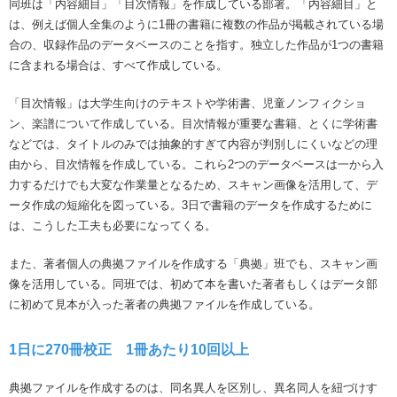
同班は「内容細目」「目次情報」を作成している部署。「内容細目」と
は、例えば個人全集のように1冊の書籍に複数の作品が掲載されている場
合の、収録作品のデータベースのことを指す。独立した作品が1つの書籍
に含まれる場合は、すべて作成している。
「目次情報」は大学生向けのテキストや学術書、児童ノンフィクショ
ン、楽譜について作成している。目次情報が重要な書籍、とくに学術書
などでは、タイトルのみでは抽象的すぎて内容が判別しにくいなどの理
由から、目次情報を作成している。これら2つのデータベースは一から入
力するだけでも大変な作業量となるため、スキャン画像を活用して、デ
ータ作成の短縮化を図っている。3日で書籍のデータを作成するために
は、こうした工夫も必要になってくる。
また、著者個人の典拠ファイルを作成する「典拠」班でも、スキャン画
像を活用している。同班では、初めて本を書いた著者もしくはデータ部
に初めて見本が入った著者の典拠ファイルを作成している。
1日に270冊校正 1冊あたり10回以上
典拠ファイルを作成するのは、同名異人を区別し、異名同人を紐づけす