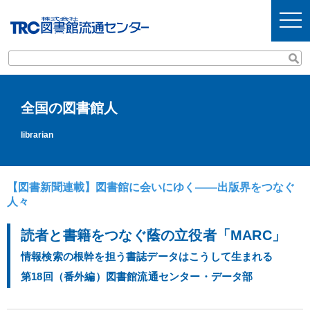
t
o
g
g
l
e
n
a
v
全国の図書館人
i
g
a
librarian
t
i
o
n
【図書新聞連載】図書館に会いにゆく――出版界をつなぐ
人々
読者と書籍をつなぐ蔭の立役者「MARC」
情報検索の根幹を担う書誌データはこうして生まれる
第18回（番外編）図書館流通センター・データ部