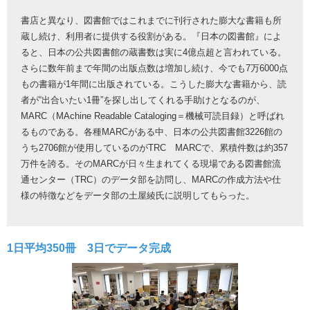
書店と異なり、図書館ではこれまでに刊行された膨大な書籍も所
蔵し続け、利用者に提供する役割がある。『日本の図書館』によ
ると、日本の公共図書館の蔵書数は実に4億点超と言われている。
さらに数年前まで年間の出版点数は増加し続け、今でも7万6000点
もの書籍が1年間に出版されている。こうした膨大な書籍から、読
者が“出合いたい1冊”を探し出してくれる手助けとなるのが、
MARC（MAchine Readable Cataloging＝機械可読目録）と呼ばれ
るものである。各種MARCがある中、日本の公共図書館3226館の
うち2706館が使用しているのがTRC MARCで、累積件数は約357
万件を誇る。そのMARCが日々生まれてくる現場である図書館流
通センター（TRC）のデータ部を訪問し、MARCの作成方法や仕
様の特徴などをデータ部の土屋綾氏に説明してもらった。
1日平均350冊 3日でデータ完成