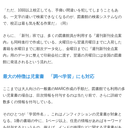
「ただ、10回以上校正しても、手痛い間違いを犯してしまうこともあ
る。一文字の違いで検索できなくなるのが、図書館の検索システムなの
で、校正は最も気を配る作業だ」（同）
さらに、「新刊」班では、多くの図書館員が利用する『週刊新刊全点案
内』も同時進行で作成している。火曜日から翌週月曜日までに入荷した
書籍を水曜日までに順次データ化し、金曜日までに『週刊新刊全点案
内』用のデータに整えて印刷会社に渡す。翌週の月曜日には全国の図書
館に発送されるという流れだ。
最大の特徴は児童書 「調べ学習」にも対応
ここまでは大人向けの一般書のMARC作成の手順だ。図書館でも利用の多
い児童書の場合は、目次情報を付与するのは当たり前で、さらに詳細で
数多くの情報を付与している。
そのひとつが「学習件名」。これはノンフィクションの児童書が対象と
なる。1冊の書籍の中に、1ページ以上、任意の情報があればキーワード
を付与するというもの。例えば、インドの地理などに関する児童書があ