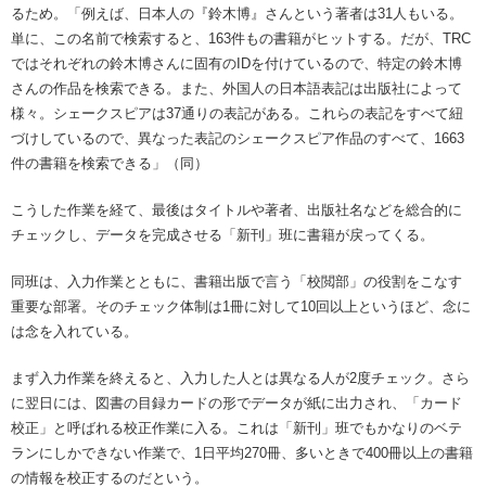
るため。「例えば、日本人の『鈴木博』さんという著者は31人もいる。
単に、この名前で検索すると、163件もの書籍がヒットする。だが、TRC
ではそれぞれの鈴木博さんに固有のIDを付けているので、特定の鈴木博
さんの作品を検索できる。また、外国人の日本語表記は出版社によって
様々。シェークスピアは37通りの表記がある。これらの表記をすべて紐
づけしているので、異なった表記のシェークスピア作品のすべて、1663
件の書籍を検索できる」（同）
こうした作業を経て、最後はタイトルや著者、出版社名などを総合的に
チェックし、データを完成させる「新刊」班に書籍が戻ってくる。
同班は、入力作業とともに、書籍出版で言う「校閲部」の役割をこなす
重要な部署。そのチェック体制は1冊に対して10回以上というほど、念に
は念を入れている。
まず入力作業を終えると、入力した人とは異なる人が2度チェック。さら
に翌日には、図書の目録カードの形でデータが紙に出力され、「カード
校正」と呼ばれる校正作業に入る。これは「新刊」班でもかなりのベテ
ランにしかできない作業で、1日平均270冊、多いときで400冊以上の書籍
の情報を校正するのだという。