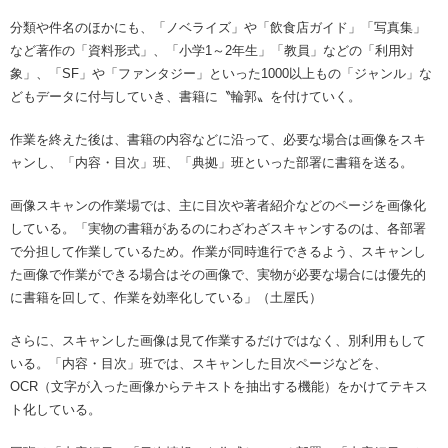
分類や件名のほかにも、「ノベライズ」や「飲食店ガイド」「写真集」
など著作の「資料形式」、「小学1～2年生」「教員」などの「利用対
象」、「SF」や「ファンタジー」といった1000以上もの「ジャンル」な
どもデータに付与していき、書籍に〝輪郭〟を付けていく。
作業を終えた後は、書籍の内容などに沿って、必要な場合は画像をスキ
ャンし、「内容・目次」班、「典拠」班といった部署に書籍を送る。
画像スキャンの作業場では、主に目次や著者紹介などのページを画像化
している。「実物の書籍があるのにわざわざスキャンするのは、各部署
で分担して作業しているため。作業が同時進行できるよう、スキャンし
た画像で作業ができる場合はその画像で、実物が必要な場合には優先的
に書籍を回して、作業を効率化している」（土屋氏）
さらに、スキャンした画像は見て作業するだけではなく、別利用もして
いる。「内容・目次」班では、スキャンした目次ページなどを、
OCR（文字が入った画像からテキストを抽出する機能）をかけてテキス
ト化している。