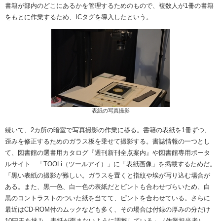
書籍が部内のどこにあるかを管理するためのもので、複数人が1冊の書籍
をもとに作業するため、ICタグを導入したという。
表紙の写真撮影
続いて、2カ所の暗室で写真撮影の作業に移る。書籍の表紙を1冊ずつ、
歪みを修正するためのガラス板を乗せて撮影する。書誌情報の一つとし
て、図書館の選書用カタログ『週刊新刊全点案内』や図書館専用ポータ
ルサイト 「TOOLi（ツールアイ）」に「表紙画像」を掲載するためだ。
「黒い表紙の撮影が難しい。ガラスを置くと指紋や埃が写り込む場合が
ある。また、黒一色、白一色の表紙だとピントも合わせづらいため、白
黒のコントラストのついた紙を当てて、ピントを合わせている。さらに
最近はCD-ROM付のムックなども多く、その場合は付録の厚みの分だけ
10円玉を挟み、表紙が歪まないように調整している」（作業担当者）。