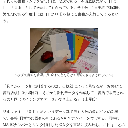
それらの書籍（ムック含む）は、取次である日本出版販売から1日に2
回、「見本」として送品してもらっている。その数、1日平均で350冊。
繁忙期である年度末には1日に500冊を超える書籍が入荷してくるとい
う。
ICタグで書籍を管理。月~金まで色を分けて視認できるようにしている
「見本がデータ部に到着するのは、出版社によって異なるが、おおむね
書店店頭に並ぶ3日前。そこから新刊データを作成して、書店で販売され
るのと同じタイミングでデータができ上がる」（土屋氏）
見本はまず、「新刊」班というデータ部で最も人数の多い24人の部署
で、書籍1冊ずつに固有のIDであるMARCナンバーを付与する。同時に
MARCナンバーとリンク付けしたICタグを書籍に挟み込む。これは、どの