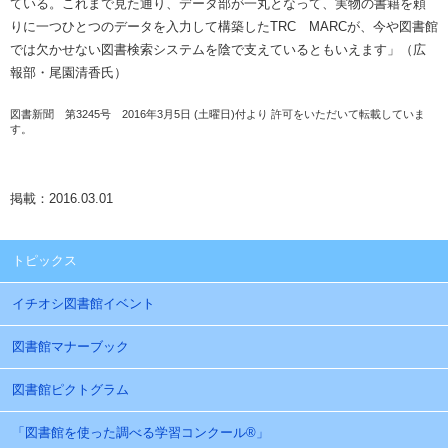
ている。これまで見た通り、データ部が一丸となって、実物の書籍を頼
りに一つひとつのデータを入力して構築したTRC MARCが、今や図書館
では欠かせない図書検索システムを陰で支えているともいえます」（広
報部・尾園清香氏）
図書新聞 第3245号 2016年3月5日 (土曜日)付より 許可をいただいて転載していま
す。
掲載：2016.03.01
トピックス
イチオシ図書館イベント
図書館マナーブック
図書館ピクトグラム
「図書館を使った調べる学習コンクール®」