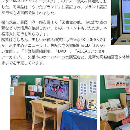
スク「4K-eDESK（イーデスク）」のテスト導入を開始致しま
した。同製品は「やいたブランド」に認証され、ブランド認証
授与式も図書館で催されました。
授与式後、齋藤 淳一郎市長より「図書館の他、市役所や道の
駅などでの活用を検討したい」との、コメントもいただき、本
格導入に期待も膨らみます。
閲覧はもちろん、美しい画像の鑑賞にも最適な4K-eDESKです
が、おすすめメニューより、矢板市立図書館所蔵CD「わいわ
い文庫」、「下野新聞縮刷版」（DVD）、「ADEACデジタル
アーカイブ」、矢板市のホームページの閲覧など、最新の高精細画面を体験
末までを予定しています。