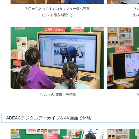
入口から入ってすぐのカウンター横へ設置
矢
（テスト導入期間中）
矢
「わいわい文庫」を体験
ADEACデジタルアーカイブを4K画面で体験