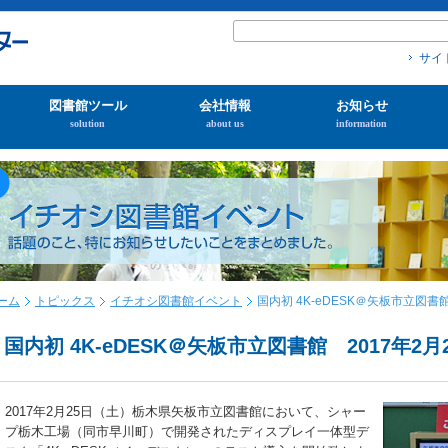
サイ
図書館ツール
会社情報
お知らせ
solution
about us
information
ーム
トピックス
イチオシ図書館イベント
国内初 4K-eDESK＠矢板市立図書館
国内初 4K-eDESK＠矢板市立図書館 2017年2月
2017年2月25日（土）栃木県矢板市立図書館において、シャー
プ栃木工場（同市早川町）で開発されたディスプレイ一体型デ