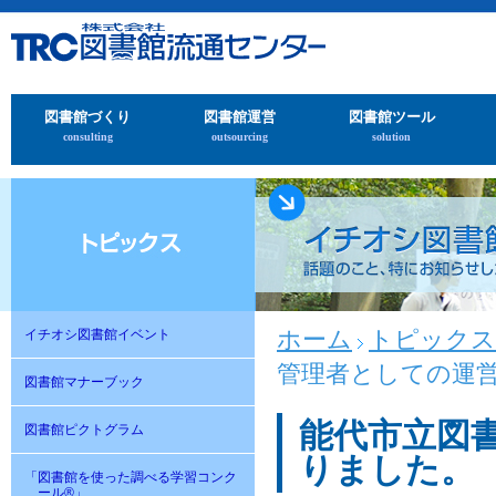
図書館づくり
図書館運営
図書館ツール
consulting
outsourcing
solution
ホーム
トピックス
イチオシ図書館イベント
管理者としての運
図書館マナーブック
能代市立図
図書館ピクトグラム
りました。
「図書館を使った調べる学習コンク
ール®」