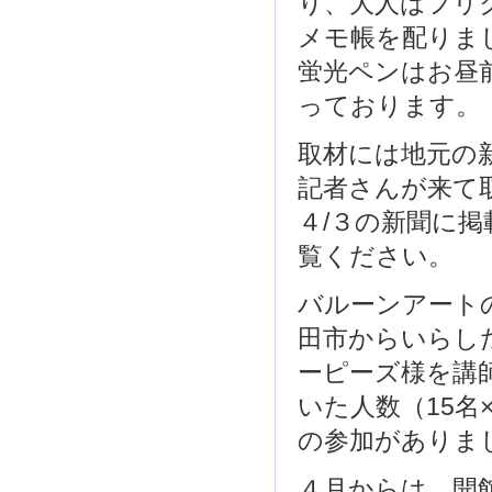
り、大人はフリ
メモ帳を配りま
蛍光ペンはお昼
っております。（
取材には地元の
記者さんが来て
４/３の新聞に
覧ください。
バルーンアート
田市からいらし
ーピーズ様を講
いた人数（15名
の参加がありま
４月からは、開