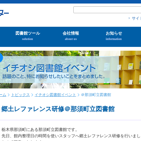
サイ
図書館ツール
会社情報
お知らせ
solution
about us
information
ーム
トピックス
イチオシ図書館イベント
＠那須町立図書館
郷土レファレンス研修＠那須町立図書館
栃木県那須町にある那須町立図書館です。
先日、館内整理日の時間を使いスタッフへ郷土レファレンス研修を行いまし