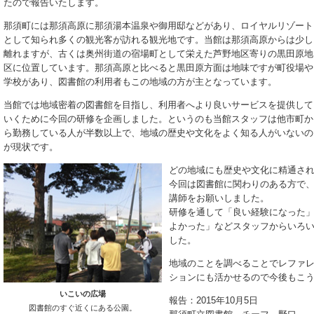
たので報告いたします。
那須町には那須高原に那須湯本温泉や御用邸などがあり、ロイヤルリゾート
として知られ多くの観光客が訪れる観光地です。当館は那須高原からは少し
離れますが、古くは奥州街道の宿場町として栄えた芦野地区寄りの黒田原地
区に位置しています。那須高原と比べると黒田原方面は地味ですが町役場や
学校があり、図書館の利用者もこの地域の方が主となっています。
当館では地域密着の図書館を目指し、利用者へより良いサービスを提供して
いくために今回の研修を企画しました。というのも当館スタッフは他市町か
ら勤務している人が半数以上で、地域の歴史や文化をよく知る人がいないの
が現状です。
どの地域にも歴史や文化に精通さ
今回は図書館に関わりのある方で
講師をお願いしました。
研修を通して「良い経験になった
よかった」などスタッフからいろ
した。
地域のことを調べることでレファ
ションにも活かせるので今後もこ
いこいの広場
報告：2015年10月5日
図書館のすぐ近くにある公園。