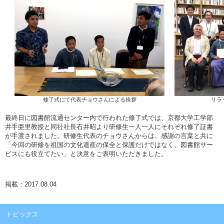
修了式にて代表チョウさんによる挨拶
リラ
最終日に図書館流通センター内で行われた修了式では、京都大学工学部
井手亜里教授と同社社長石井昭より研修生一人一人にそれぞれ修了証書
が手渡されました。研修生代表のチョウさんからは、感謝の言葉と共に
「今回の研修を祖国の文化遺産の保全と保護だけではなく、図書館サー
ビスにも役立てたい」と決意をご表明いただきました。
掲載：2017.08.04
トピックス