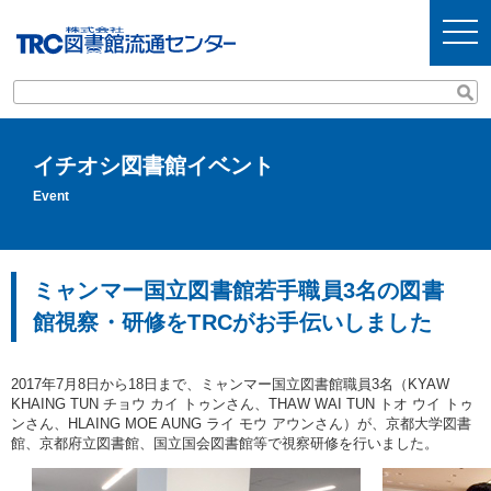
t
o
g
g
l
e
n
a
v
イチオシ図書館イベント
i
g
Event
a
t
i
o
n
ミャンマー国立図書館若手職員3名の図書
館視察・研修をTRCがお手伝いしました
2017年7月8日から18日まで、ミャンマー国立図書館職員3名（KYAW
KHAING TUN チョウ カイ トゥンさん、THAW WAI TUN トオ ウイ トゥ
ンさん、HLAING MOE AUNG ライ モウ アウンさん）が、京都大学図書
館、京都府立図書館、国立国会図書館等で視察研修を行いました。