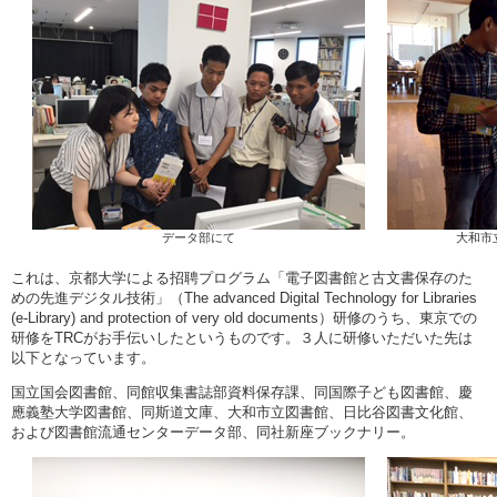
データ部にて
大和市
これは、京都大学による招聘プログラム「電子図書館と古文書保存のた
めの先進デジタル技術」（The advanced Digital Technology for Libraries
(e-Library) and protection of very old documents）研修のうち、東京での
研修をTRCがお手伝いしたというものです。３人に研修いただいた先は
以下となっています。
国立国会図書館、同館収集書誌部資料保存課、同国際子ども図書館、慶
應義塾大学図書館、同斯道文庫、大和市立図書館、日比谷図書文化館、
および図書館流通センターデータ部、同社新座ブックナリー。