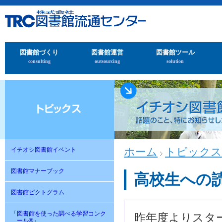
図書館づくり
図書館運営
図書館ツール
consulting
outsourcing
solution
ホーム
トピックス
イチオシ図書館イベント
図書館マナーブック
高校生への
図書館ピクトグラム
「図書館を使った調べる学習コンク
昨年度よりスタ
ール®」