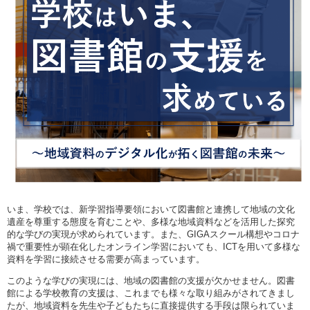
いま、学校では、新学習指導要領において図書館と連携して地域の文化
遺産を尊重する態度を育むことや、多様な地域資料などを活用した探究
的な学びの実現が求められています。また、GIGAスクール構想やコロナ
禍で重要性が顕在化したオンライン学習においても、ICTを用いて多様な
資料を学習に接続させる需要が高まっています。
このような学びの実現には、地域の図書館の支援が欠かせません。図書
館による学校教育の支援は、これまでも様々な取り組みがされてきまし
たが、地域資料を先生や子どもたちに直接提供する手段は限られていま