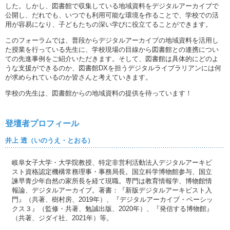
した。しかし、図書館で収集している地域資料をデジタルアーカイブで
公開し、だれでも、いつでも利用可能な環境を作ることで、学校での活
用が容易になり、子どもたちの深い学びに役立てることができます。
このフォーラムでは、普段からデジタルアーカイブの地域資料を活用し
た授業を行っている先生に、学校現場の目線から図書館との連携につい
ての先進事例をご紹介いただきます。そして、図書館は具体的にどのよ
うな支援ができるのか、図書館DXを担うデジタルライブラリアンには何
が求められているのか皆さんと考えていきます。
学校の先生は、図書館からの地域資料の提供を待っています！
登壇者プロフィール
井上 透（いのうえ・とおる）
岐阜女子大学・大学院教授、特定非営利活動法人デジタルアーキビ
スト資格認定機構常務理事・事務局長。国立科学博物館参与、国立
諫早青少年自然の家所長を経て現職。専門は教育情報学、博物館情
報論、デジタルアーカイブ。著書：『新版デジタルアーキビスト入
門』（共著、樹村房、2019年）、『デジタルアーカイブ・ベーシッ
クス３』（監修・共著、勉誠出版、2020年）、『発信する博物館』
（共著、ジダイ社、2021年）等。