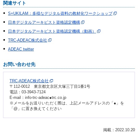
関連サイト
S×UKILAM：多様なデジタル資料の教材化ワークショップ
日本デジタルアーキビスト資格認定機構
日本デジタルアーキビスト資格認定機構（動画）
TRC-ADEAC株式会社
ADEAC twitter
お問い合わせ先
TRC-ADEAC株式会社
〒112‐0012 東京都文京区大塚三丁目1番1号
電話：03‐3943‐7124
E-mail：info-trc-adeac●trc.co.jp
※メールをお送りいただく際は、上記メールアドレスの「●」を
「@」に置き換えてください
掲載：2022.10.20