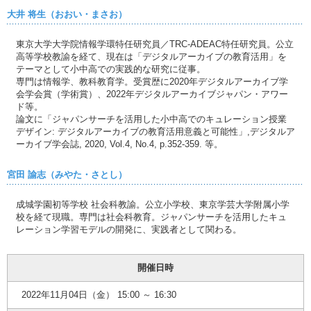
大井 将生（おおい・まさお）
東京大学大学院情報学環特任研究員／TRC-ADEAC特任研究員。公立
高等学校教諭を経て、現在は「デジタルアーカイブの教育活用」を
テーマとして小中高での実践的な研究に従事。
専門は情報学、教科教育学。受賞歴に2020年デジタルアーカイブ学
会学会賞（学術賞）、2022年デジタルアーカイブジャパン・アワー
ド等。
論文に「ジャパンサーチを活用した小中高でのキュレーション授業
デザイン: デジタルアーカイブの教育活用意義と可能性」,デジタルア
ーカイブ学会誌, 2020, Vol.4, No.4, p.352-359. 等。
宮田 諭志（みやた・さとし）
成城学園初等学校 社会科教諭。公立小学校、東京学芸大学附属小学
校を経て現職。専門は社会科教育。ジャパンサーチを活用したキュ
レーション学習モデルの開発に、実践者として関わる。
開催日時
2022年11月04日（金） 15:00 ～ 16:30