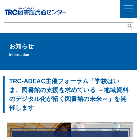
t
o
g
g
l
e
n
a
v
お知らせ
i
g
Information
a
t
i
o
n
TRC-ADEAC主催フォーラム「学校はい
ま、図書館の支援を求めている ～地域資料
のデジタル化が拓く図書館の未来～」を開
催します