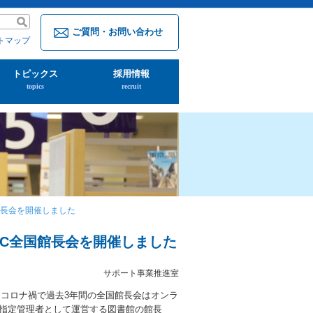
ご質問・お問い合わせ
トマップ
トピックス
採用情報
topics
recruit
館長会を開催しました
TRC全国館長会を開催しました
サポート事業推進室
た。コロナ禍で過去3年間の全国館長会はオンラ
に指定管理者として運営する図書館の館長