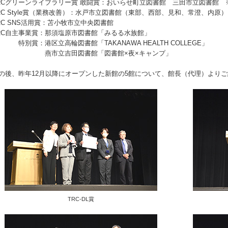
RCグリーンライブラリー賞 敢闘賞：おいらせ町立図書館 三田市立図書館 
RC Style賞（業務改善）：水戸市立図書館（東部、西部、見和、常澄、内原）
RC SNS活用賞：苫小牧市立中央図書館
RC自主事業賞：那須塩原市図書館「みるる水族館」
別賞：港区立高輪図書館「TAKANAWA HEALTH COLLEGE」
燕市立吉田図書館「図書館×夜×キャンプ」
の後、昨年12月以降にオープンした新館の5館について、館長（代理）より
TRC-DL賞