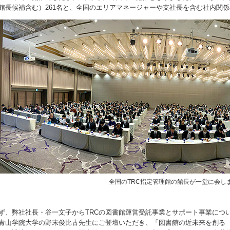
館長候補含む）261名と、全国のエリアマネージャーや支社長を含む社内関係者
全国のTRC指定管理館の館長が一堂に会し
ず、弊社社長・谷一文子からTRCの図書館運営受託事業とサポート事業につ
青山学院大学の野末俊比古先生にご登壇いただき、「図書館の近未来を創る ―