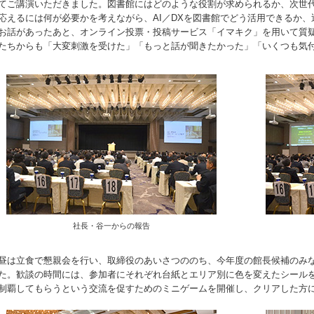
てご講演いただきました。図書館にはどのような役割が求められるか、次世
応えるには何が必要かを考えながら、AI／DXを図書館でどう活用できるか
お話があったあと、オンライン投票・投稿サービス「イマキク」を用いて質
たちからも「大変刺激を受けた」「もっと話が聞きたかった」「いくつも気
社長・谷一からの報告
昼は立食で懇親会を行い、取締役のあいさつののち、今年度の館長候補のみ
た。歓談の時間には、参加者にそれぞれ台紙とエリア別に色を変えたシール
制覇してもらうという交流を促すためのミニゲームを開催し、クリアした方