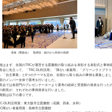
昼食（懇親会） 取締役・細川から乾杯の挨拶
後はまず、全国のTRCが運営する図書館の取り組みを表彰する表彰式と事例
長会に先立って、「TRC-DL利活用」「障がい者雇用」「グリーンライブラリー」
」「自主事業」と6つのテーマを定め、全国から取り組みの事例を募集しま
室のメンバー全体で選考を行いました。
長会では各部門のプレゼンテーターより選考の経緯と受賞館の発表を行った
の館長が、それぞれの事例発表を行いました。
賞館は以下の通りです。
RC-DL利活用賞：東大阪市立図書館（花園、四条、永和）
RC障がい者雇用賞：長崎市立図書館