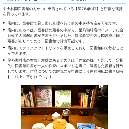
中央林間図書館の向かいに出店されている【星乃珈琲店】と密接な連携
を行っています。
店内に、図書館で貸し出し処理を行う前の本を持ち込み可能です。
店内にある本は、図書館の蔵書の中から、星乃珈琲店のイメージに合
わせて図書館司書が選書を行いました。貸出希望の方は図書館に同じ
蔵書がありますので、図書館で貸出可能です。
店内にてテイクアウトドリンクを販売しており、図書館内で飲むこと
ができます。
星乃珈琲店の右端と左端にあるデスクは「作家の机」と題して、定期
的に図書館司書が一人の作家にスポットを当て、選書した書籍を陳列
しています。作品についての解説文が司書により原稿用紙に書き綴ら
れ、机上に置かれています。