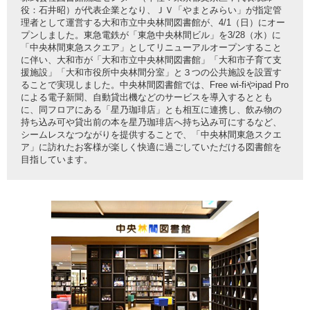
役：石井昭）が代表企業となり、ＪＶ「やまとみらい」が指定管
理者として運営する大和市立中央林間図書館が、4/1（日）にオー
プンしました。東急電鉄が「東急中央林間ビル」を3/28（水）に
「中央林間東急スクエア」としてリニューアルオープンすること
に伴い、大和市が「大和市立中央林間図書館」「大和市子育て支
援施設」「大和市役所中央林間分室」と３つの公共施設を設置す
ることで実現しました。中央林間図書館では、Free wi-fiやipad Pro
による電子新聞、自動貸出機などのサービスを導入するととも
に、同フロアにある「星乃珈琲店」とも相互に連携し、飲み物の
持ち込み可や貸出前の本を星乃珈琲店へ持ち込み可にするなど、
シームレスなつながりを提供することで、「中央林間東急スクエ
ア」に訪れたお客様が楽しく快適に過ごしていただける図書館を
目指しています。