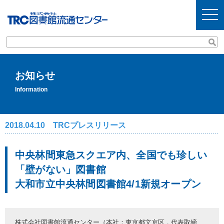
t
o
g
g
l
e
n
a
v
お知らせ
i
g
Information
a
t
i
o
2018.04.10 TRCプレスリリース
n
中央林間東急スクエア内、全国でも珍しい
「壁がない」図書館
大和市立中央林間図書館4/1新規オープン
株式会社図書館流通センター（本社：東京都文京区，代表取締