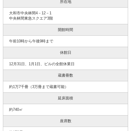
所在地
大和市中央林間4－12－1
中央林間東急スクエア3階
開館時間
午前10時から午後9時まで
休館日
12月31日、1月1日、ビルの全館休業日
蔵書冊数
約1万7千冊（3万冊まで蔵書可能）
延床面積
約740㎡
座席数